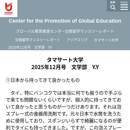
龍谷大学 You, Unlimited
MENU
Center for the Promotion of Global Education
グローバル教育推進センター交換留学マンスリーレポート
ホーム
交換留学マンスリーレポート
アジアエリア
タマサート大学
2025年12月号 文学部 Y.Y
タマサート大学
2025年12月号 文学部 Y.Y
①日本から持ってきて良かったもの
タイ、特にバンコクでは本当に何でも揃うので手ぶら
で来ても問題ないくらいですが、個人的に持ってきてお
いて良かったと思うものが一つだけあります。それは泡
スプレー式の食器用洗剤です。元々日本で水筒を洗うた
めに使用しており、スポンジいらずで綺麗になるのが便
利でタイにも持ってきました。ですが、この泡スプレー