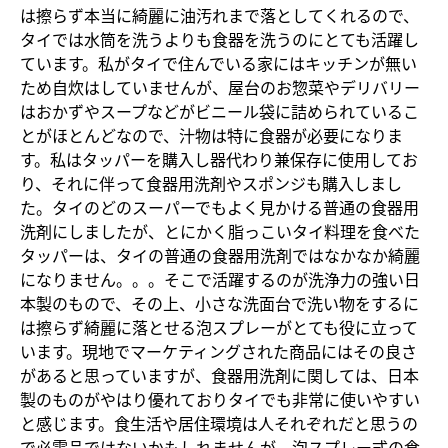
は擦らず本当に綺麗に油汚れまで落としてくれるので、
タイでは水筒を洗うよりも食器を洗うのにとても活躍し
ています。私がタイで住んでいる家にはキッチンが無い
ため自炊はしていませんが、屋台のお惣菜やデリバリー
はおかずやスープなどがビニール袋に詰められているこ
とがほとんどなので、汁物は特に食器が必要になりま
す。私はタッパーを購入し器代わり兼保存に使用してお
り、それに伴って食器用洗剤やスポンジも購入しまし
た。タイのどのスーパーでもよく見かける普通の食器用
洗剤にしましたが、とにかく脂っこいタイ料理を食べた
タッパーは、タイの普通の食器用洗剤ではなかなか綺麗
になりません。。。そこで活躍するのが洗浄力の強い日
本製のもので、その上、小さな洗面台で洗い物をするに
は擦らず綺麗に落とせる泡スプレーがとても役に立って
います。現地でマーケティングされた商品にはその良さ
があると思っていますが、食器用洗剤に関しては、日本
製のものがやはり優れておりタイでも非常に使いやすい
と感じます。食生活や居住環境は人それぞれだと思うの
で必需品ではないかもしれませんが、泡スプレー式の食