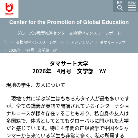
龍谷大学 You, Unlimited
MENU
Center for the Promotion of Global Education
グローバル教育推進センター交換留学マンスリーレポート
ホーム
交換留学マンスリーレポート
アジアエリア
タマサート大学
2026年 4月号 文学部 Y.Y
タマサート大学
2026年 4月号 文学部 Y.Y
現地の学生、友人について
現地で共に学ぶ学生はもちろんタイ人が最も多いです
が、全ての講義が英語で開講されているインターナショ
ナルコースが様々存在することもあり、私自身の友人は
多国籍で、体感としてとてもグローバルに開かれた大学
だと感じています。特に４年間の正規留学で中国やミャ
ンマーから来ている学生も非常に多く、私の所属する