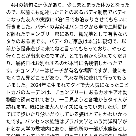
4月の初旬に連休があり、少しまとまった休みとなった
ので、以前にも記述したことのあるバディ制度でバディ
になった友人の実家に3泊4日でお泊まりさせてもらいに
行きました。バディの実家はバンコクから車で二時間ほ
ど離れたチョンブリー県にあり、観光地として有名なパ
タヤのある県です。バディのご家族は本当に親切で、以
前から是非遊びに来てねと言ってもらっており、やっと
行くことが出来たのですが、とても温かく迎えてくださ
り、最終日はお別れするのが本当に名残惜しかったで
す。チョンブリーはビーチが有名な場所ですが、他にも
たくさん見どころがあり、色々な所に連れて行ってもら
いました。2024年に生まれてタイで大人気になったコビ
トカバのムーデンは、チョンブリーにあるカオキアオ動
物園で飼育されており、一目見ようと各地からタイ人が
訪れます。既にほぼ大人サイズになっていましたが、ぽ
てぽて歩いたり泳いだりしている姿はとてもかわいかっ
たです。バンセン水族館はブラパ大学という海洋科学が
有名な大学の敷地内にあり、研究所の一部が水族館とし
て公開されている場所で、初めて見るような海の生き物