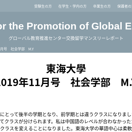
imited
受験生の方
在学生・学内の方
卒業生の方
保護者の
or the Promotion of Global 
グローバル教育推進センター交換留学マンスリーレポート
11月号 社会学部 M.Y
東海大學
2019年11月号 社会学部 M.
にとって後半の学期となり、前学期とは違うクラスになりまし
てクラスが分けられます。私は中国語のレベルが合わなかった
クラスを変えることになりました。東海大学の華語中心は柔軟