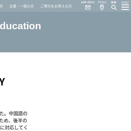
Contact
Access
MENU
方
企業・一般の方
ご寄付をお考えの方
Education
Y
た。中国語の
ため、後半の
に対応してく