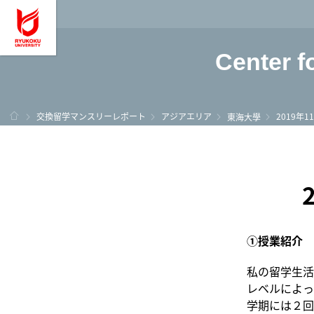
龍谷大学 You, Unl
Center f
ホーム
交換留学マンスリーレポート
アジアエリア
2019年
東海大學
①授業紹介
私の留学生活
レベルによっ
学期には２回