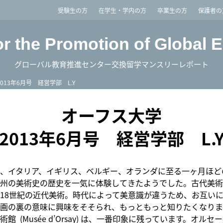
imited
受験生の方
在学生・学内の方
卒業生の方
保護者の
or the Promotion of Global 
グローバル教育推進センター交換留学マンスリーレポート
2013年6月号 経営学部 L.Y
オーフス大学
2013年6月号 経営学部 L.
、イタリア、イギリス、ベルギー、オランダに至る一ヶ月ほど
州の美術史の歴史を一気に体験してきたようでした。古代美術
18世紀の近代美術。時代によって美意識が違うため、お互い
画の裏の意味に興味をそそられ、もっともっと知りたくなりま
館 (Musée d’Orsay) は、一番印象に残っています。オルセ