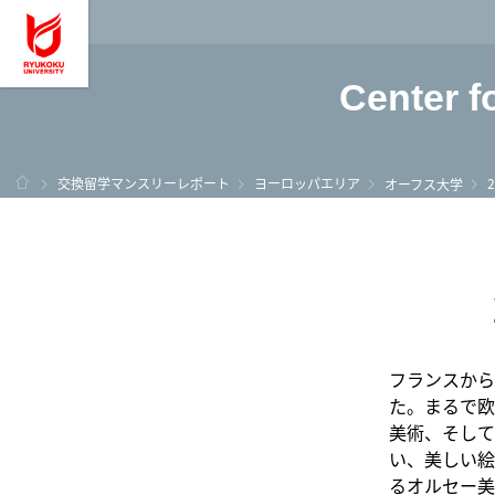
龍谷大学 You, Unl
Center f
ホーム
交換留学マンスリーレポート
ヨーロッパエリア
オーフス大学
フランスから
た。まるで欧
美術、そして
い、美しい絵
るオルセー美術