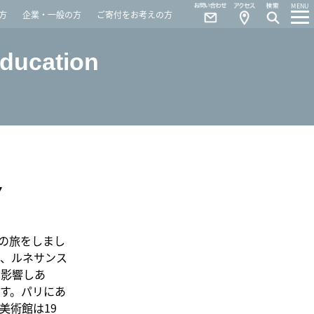
Contact
Access
MENU
方
企業・一般の方
ご寄付をお考えの方
Education
Y
の旅をしまし
、ルネサンス
に影響しあ
す。パリにあ
ー美術館は19