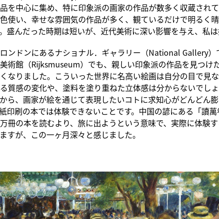
品を中心に集め、特に印象派の画家の作品が数多く収蔵されて
色使い、幸せな雰囲気の作品が多く、観ているだけで明るく晴
。盛んだった時期は短いが、近代美術に深い影響を与え、私は
ンドンにあるナショナル．ギャラリー（National Gallery
美術館（Rijksmuseum）でも、親しい印象派の作品を見つけ
くなりました。こういった世界に名高い絵画は自分の目で見な
る質感の変化や、塗料を塗り重ねた立体感は分からないでしょ
から、画家が絵を通じて表現したいコトに求知心がどんどん膨
紙印刷の本では体験できないことです。中国の諺にある「讀萬
万冊の本を読むより、旅に出ようという意味で、実際に体験す
ますが、この一ヶ月深々と感じました。