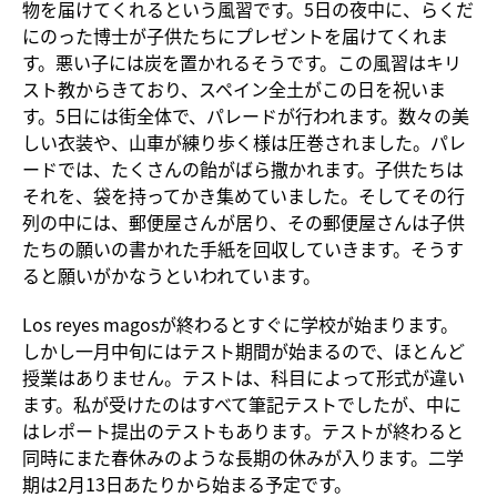
物を届けてくれるという風習です。5日の夜中に、らくだ
にのった博士が子供たちにプレゼントを届けてくれま
す。悪い子には炭を置かれるそうです。この風習はキリ
スト教からきており、スペイン全土がこの日を祝いま
す。5日には街全体で、パレードが行われます。数々の美
しい衣装や、山車が練り歩く様は圧巻されました。パレ
ードでは、たくさんの飴がばら撒かれます。子供たちは
それを、袋を持ってかき集めていました。そしてその行
列の中には、郵便屋さんが居り、その郵便屋さんは子供
たちの願いの書かれた手紙を回収していきます。そうす
ると願いがかなうといわれています。
Los reyes magosが終わるとすぐに学校が始まります。
しかし一月中旬にはテスト期間が始まるので、ほとんど
授業はありません。テストは、科目によって形式が違い
ます。私が受けたのはすべて筆記テストでしたが、中に
はレポート提出のテストもあります。テストが終わると
同時にまた春休みのような長期の休みが入ります。二学
期は2月13日あたりから始まる予定です。