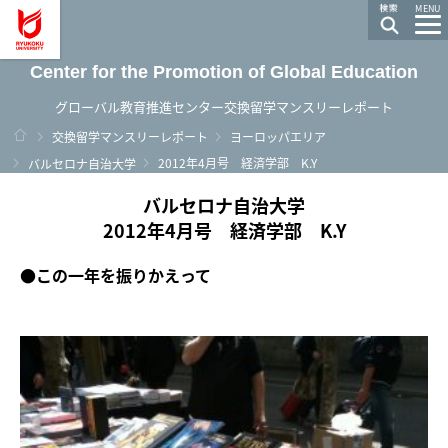
龍谷大学 You, Unlimited
MENU
Center for the Promotion of Global Education
グローバル教育推進センター交換留学マンスリーレポート
ホーム
交換留学マンスリーレポート
ヨーロッパエリア
2012年4月号 経済学部 K.Y
バルセロナ自治大学
バルセロナ自治大学
2012年4月号 経済学部 K.Y
●
この一年を振りかえって