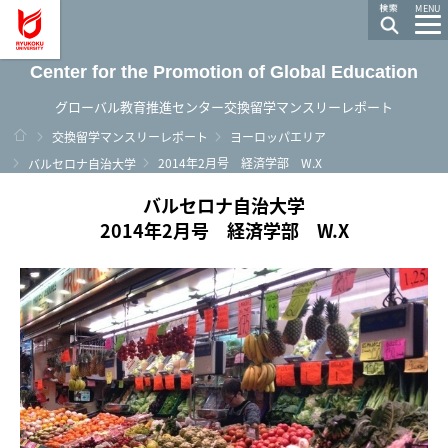
龍谷大学 You, Unlimited
MENU
Center for the Promotion of Global Education
グローバル教育推進センター交換留学マンスリーレポート
ホーム
交換留学マンスリーレポート
ヨーロッパエリア
2014年2月号 経済学部 W.X
バルセロナ自治大学
バルセロナ自治大学
2014年2月号 経済学部 W.X