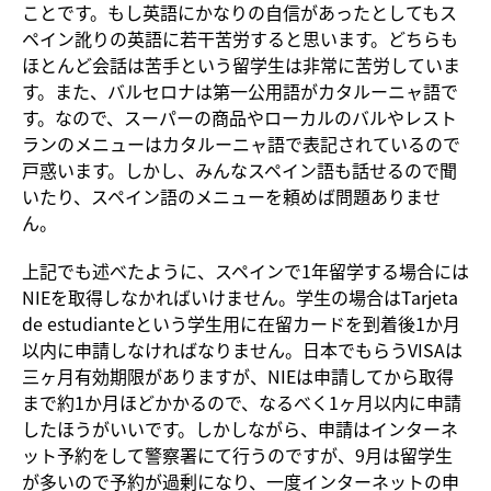
ことです。もし英語にかなりの自信があったとしてもス
ペイン訛りの英語に若干苦労すると思います。どちらも
ほとんど会話は苦手という留学生は非常に苦労していま
す。また、バルセロナは第一公用語がカタルーニャ語で
す。なので、スーパーの商品やローカルのバルやレスト
ランのメニューはカタルーニャ語で表記されているので
戸惑います。しかし、みんなスペイン語も話せるので聞
いたり、スペイン語のメニューを頼めば問題ありませ
ん。
上記でも述べたように、スペインで1年留学する場合には
NIEを取得しなかればいけません。学生の場合はTarjeta
de estudianteという学生用に在留カードを到着後1か月
以内に申請しなければなりません。日本でもらうVISAは
三ヶ月有効期限がありますが、NIEは申請してから取得
まで約1か月ほどかかるので、なるべく1ヶ月以内に申請
したほうがいいです。しかしながら、申請はインターネ
ット予約をして警察署にて行うのですが、9月は留学生
が多いので予約が過剰になり、一度インターネットの申