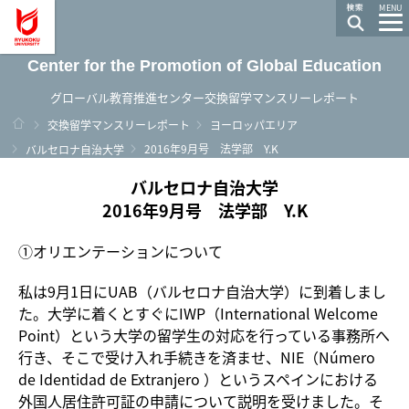
龍谷大学 You, Unlimited
MENU
Center for the Promotion of Global Education
グローバル教育推進センター交換留学マンスリーレポート
ホーム
交換留学マンスリーレポート
ヨーロッパエリア
2016年9月号 法学部 Y.K
バルセロナ自治大学
バルセロナ自治大学
2016年9月号 法学部 Y.K
①オリエンテーションについて
私は9月1日にUAB（バルセロナ自治大学）に到着しまし
た。大学に着くとすぐにIWP（International Welcome
Point）という大学の留学生の対応を行っている事務所へ
行き、そこで受け入れ手続きを済ませ、NIE（Número
de Identidad de Extranjero ）というスペインにおける
外国人居住許可証の申請について説明を受けました。そ