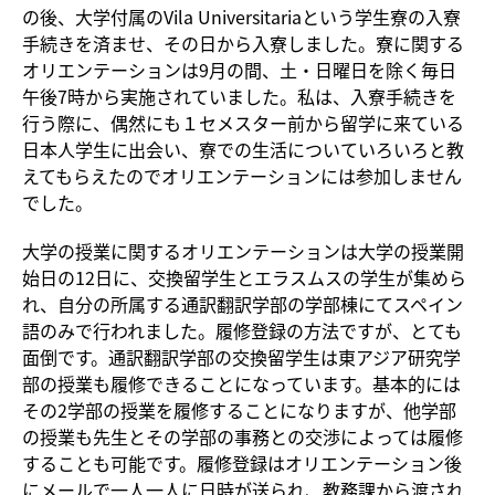
の後、大学付属のVila Universitariaという学生寮の入寮
手続きを済ませ、その日から入寮しました。寮に関する
オリエンテーションは9月の間、土・日曜日を除く毎日
午後7時から実施されていました。私は、入寮手続きを
行う際に、偶然にも１セメスター前から留学に来ている
日本人学生に出会い、寮での生活についていろいろと教
えてもらえたのでオリエンテーションには参加しません
でした。
大学の授業に関するオリエンテーションは大学の授業開
始日の12日に、交換留学生とエラスムスの学生が集めら
れ、自分の所属する通訳翻訳学部の学部棟にてスペイン
語のみで行われました。履修登録の方法ですが、とても
面倒です。通訳翻訳学部の交換留学生は東アジア研究学
部の授業も履修できることになっています。基本的には
その2学部の授業を履修することになりますが、他学部
の授業も先生とその学部の事務との交渉によっては履修
することも可能です。履修登録はオリエンテーション後
にメールで一人一人に日時が送られ、教務課から渡され