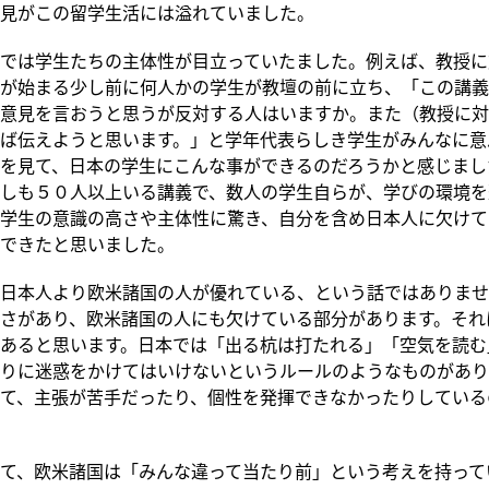
見がこの留学生活には溢れていました。
では学生たちの主体性が目立っていたました。例えば、教授に
が始まる少し前に何人かの学生が教壇の前に立ち、「この講義
意見を言おうと思うが反対する人はいますか。また（教授に対
ば伝えようと思います。」と学年代表らしき学生がみんなに意
を見て、日本の学生にこんな事ができるのだろうかと感じまし
しも５０人以上いる講義で、数人の学生自らが、学びの環境を
学生の意識の高さや主体性に驚き、自分を含め日本人に欠けて
できたと思いました。
日本人より欧米諸国の人が優れている、という話ではありませ
さがあり、欧米諸国の人にも欠けている部分があります。それ
あると思います。日本では「出る杭は打たれる」「空気を読む
りに迷惑をかけてはいけないというルールのようなものがあり
て、主張が苦手だったり、個性を発揮できなかったりしている
て、欧米諸国は「みんな違って当たり前」という考えを持って