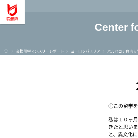
龍谷大学 You, Unl
Center f
ホーム
交換留学マンスリーレポート
ヨーロッパエリア
バルセロナ自治大
①この留学を
私は１０ヶ月
きたと思いま
と、異文化に