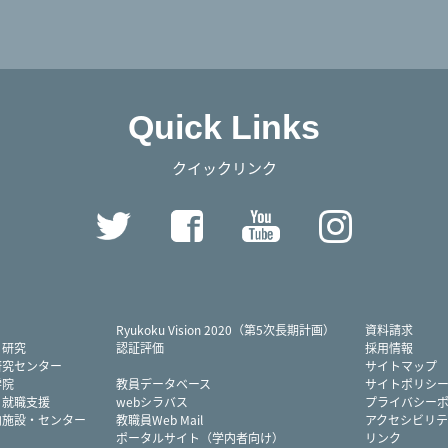
Quick Links
クイックリンク
Twitter
Facebook
YouTube
Instag
Ryukoku Vision 2020（第5次長期計画）
資料請求
・研究
認証評価
採用情報
研究センター
サイトマップ
学院
教員データベース
サイトポリシ
・就職支援
webシラバス
プライバシー
内施設・センター
教職員Web Mail
アクセシビリテ
ポータルサイト（学内者向け）
リンク