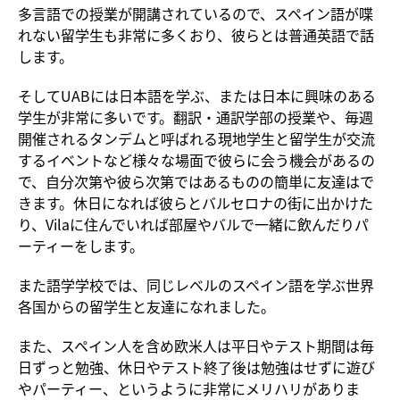
多言語での授業が開講されているので、スペイン語が喋
れない留学生も非常に多くおり、彼らとは普通英語で話
します。
そしてUABには日本語を学ぶ、または日本に興味のある
学生が非常に多いです。翻訳・通訳学部の授業や、毎週
開催されるタンデムと呼ばれる現地学生と留学生が交流
するイベントなど様々な場面で彼らに会う機会があるの
で、自分次第や彼ら次第ではあるものの簡単に友達はで
きます。休日になれば彼らとバルセロナの街に出かけた
り、Vilaに住んでいれば部屋やバルで一緒に飲んだりパ
ーティーをします。
また語学学校では、同じレベルのスペイン語を学ぶ世界
各国からの留学生と友達になれました。
また、スペイン人を含め欧米人は平日やテスト期間は毎
日ずっと勉強、休日やテスト終了後は勉強はせずに遊び
やパーティー、というように非常にメリハリがありま