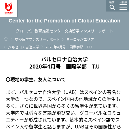
龍谷大学 You, Unlimited
MENU
Center for the Promotion of Global Education
グローバル教育推進センター交換留学マンスリーレポート
ホーム
交換留学マンスリーレポート
ヨーロッパエリア
2020年4月号 国際学部 T.U
バルセロナ自治大学
バルセロナ自治大学
2020年4月号 国際学部 T.U
〇現地の学生、友人について
まず、バルセロナ自治大学（UAB）はスペインの有名な
大学の一つなので、スペイン国内の他地域からの学生も
多く、さらに世界各国から多くの留学生が来ています。
大学内では様々な言語が飛び交い、グローバルなコミュ
ニティーが形成されています。基本的にスペイン語でス
ペイン人や留学生と話しますが、UABはその国際性から