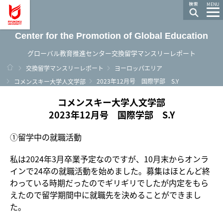
龍谷大学 You, Unlimited
MENU
Center for the Promotion of Global Education
グローバル教育推進センター交換留学マンスリーレポート
ホーム
交換留学マンスリーレポート
ヨーロッパエリア
2023年12月号 国際学部 S.Y
コメンスキー大学人文学部
コメンスキー大学人文学部
2023年12月号 国際学部 S.Y
①留学中の就職活動
私は2024年3月卒業予定なのですが、10月末からオンラ
インで24卒の就職活動を始めました。募集はほとんど終
わっている時期だったのでギリギリでしたが内定をもら
えたので留学期間中に就職先を決めることができまし
た。