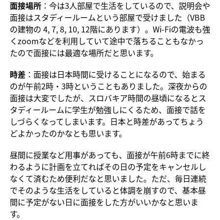
面接場所
：今は3人部屋で生活をしているので、説明会や
面接はスタディールームという部屋で受けました（VBB
の建物の 4, 7, 8, 10, 12階にあります）。Wi-Fiの電波も強
くzoomなどを利用していて途中で落ちることもなかっ
たので面接には最適な場所だと思います。
時差
：面接は日本時間に受けることになるので、始まる
のが午前2時・3時ということもありました。深夜からの
面接は大変でしたが、スロバキア時間の昼頃になるとス
タディールームに学生が勉強しにくるため、面接で話を
しづらくなってしまいます。日本と時差があってちょう
どよかったのかなとも思います。
昼間に授業など用事があっても、面接が午前6時までに終
わるように計画を立てればその日の予定をキャンセルし
なくて済むため便利だなと思いました。ただ、毎日連続
でそのような生活をしていると体調を崩すので、基本昼
間に予定がない日に面接をした方がいいかなと思いま
す。