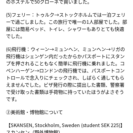
のホステルで50クローネで買いました。
(5)フェリー：トゥルク→ストックホルムでは一泊フェリ
ーで過ごしました。この旅行で唯一の1人部屋でした。部
屋には簡易ベッド、トイレ、シャワーもありとても快適
でした。
(6)飛行機：ウィーン→ミュンヘン、ミュンヘン→リガの
飛行機はシェンゲン内だったからかパスポートにスタン
プを押されることもなく簡単に飛行機に乗れました。コ
ペンハーゲン→ロンドンの飛行機では、パスポートコン
トロールで念入りにチェックされ、しばらく通してもら
えませんでした。ビザ発行の際に提出した書類、警察署
で受け取った書類は手荷物に持っていたほうがよさそう
です。
②美術館・博物館について
【SKANSEN, Stockholm, Sweden (student SEK 225)】
スカンセン（野外博物館）