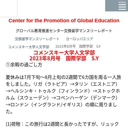
龍谷大学 You, Unlimited
MENU
Center for the Promotion of Global Education
グローバル教育推進センター交換留学マンスリーレポート
ホーム
交換留学マンスリーレポート
ヨーロッパエリア
2023年8月号 国際学部 S.Y
コメンスキー大学人文学部
コメンスキー大学人文学部
2023年8月号 国際学部 S.Y
①余暇の過ごし方
夏休みは7月下旬～8月上旬の2週間で6カ国を周る一人旅
をしました。リガ（ラトビア）→タリン（エストニア）
→ヘルシンキ・トゥルク（フィンランド）→ストックホ
ルム（スウェーデン）→コペンハーゲン（デンマーク）
→ロンドン（イングランド/イギリス）の順に周りまし
た。
(1)荷物：この旅行は2週間と長かったですが、リュック