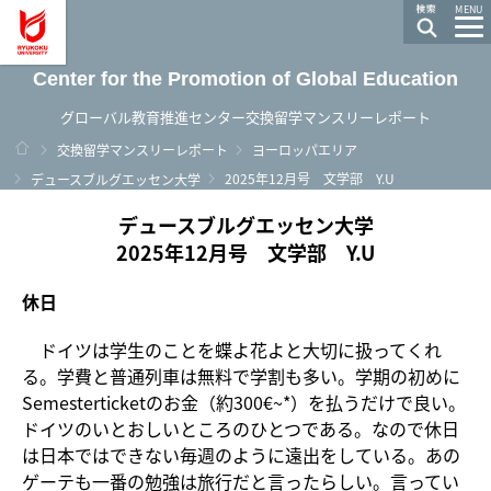
龍谷大学 You, Unlimited
MENU
Center for the Promotion of Global Education
グローバル教育推進センター交換留学マンスリーレポート
ホーム
交換留学マンスリーレポート
ヨーロッパエリア
2025年12月号 文学部 Y.U
デュースブルグエッセン大学
デュースブルグエッセン大学
2025年12月号 文学部 Y.U
休日
ドイツは学生のことを蝶よ花よと大切に扱ってくれ
る。学費と普通列車は無料で学割も多い。学期の初めに
Semesterticketのお金（約300€~*）を払うだけで良い。
ドイツのいとおしいところのひとつである。なので休日
は日本ではできない毎週のように遠出をしている。あの
ゲーテも一番の勉強は旅行だと言ったらしい。言ってい