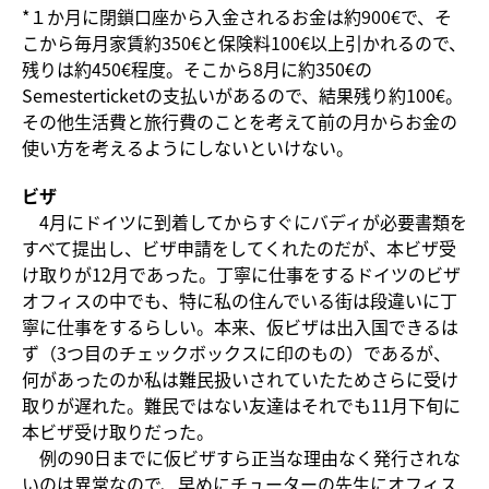
*１か月に閉鎖口座から入金されるお金は約900€で、そ
こから毎月家賃約350€と保険料100€以上引かれるので、
残りは約450€程度。そこから8月に約350€の
Semesterticketの支払いがあるので、結果残り約100€。
その他生活費と旅行費のことを考えて前の月からお金の
使い方を考えるようにしないといけない。
ビザ
4月にドイツに到着してからすぐにバディが必要書類を
すべて提出し、ビザ申請をしてくれたのだが、本ビザ受
け取りが12月であった。丁寧に仕事をするドイツのビザ
オフィスの中でも、特に私の住んでいる街は段違いに丁
寧に仕事をするらしい。本来、仮ビザは出入国できるは
ず（3つ目のチェックボックスに印のもの）であるが、
何があったのか私は難民扱いされていたためさらに受け
取りが遅れた。難民ではない友達はそれでも11月下旬に
本ビザ受け取りだった。
例の90日までに仮ビザすら正当な理由なく発行されな
いのは異常なので、早めにチューターの先生にオフィス