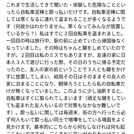
これまで生活してきて聞いた・体験した危険なこととい
ったら自転車泥棒と酔っ払いだけです。自転車泥棒に関
しては寒くなるに連れて盗まれることが多くなるようで
す（何故かはわかりません。寒くなってみんなが放置し
ているから？）私はすでに２回自転車を盗まれました。
一回目の時は旅行中、駅の前に止めていたら帰国後なく
なっていました。その時はちゃんと鍵をしめていたので
すが。２回目は私のミスでもありますが、友達の家に日
本人３人で遊びに行った際、その日のうちに帰る予定だ
ったのと、友人の家の前ということで３人とも鍵をかけ
ずに放置してしまい、結局その日はそのままその友人の
家に泊まることになり、朝帰ろうとしたら私の自転車だ
けが無くなっていました。このように少し油断すると、
自転車はすぐに取られてしまいます（頑丈な鍵をしてい
ても盗まれた友人もいるので対策もなかなか難しいで
す）。酔っ払いに関しては毎週末、街の方へ行ったら必
ず何人もいて酔っ払い同士で喧嘩をしている場面をよく
見かけます。基本的にこちらから何もしなければ何も起
こらないのですが、ごくまれに言いがかりをつけてトラ