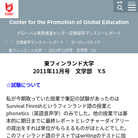
龍谷大学 You, Unlimited
MENU
Center for the Promotion of Global Education
グローバル教育推進センター交換留学マンスリーレポート
ホーム
交換留学マンスリーレポート
ヨーロッパエリア
2011年11月号 文学部 Y.S
東フィンランド大学
東フィンランド大学
2011年11月号 文学部 Y.S
☆試験について
私が今期取っていた授業で筆記の試験があったのは
Survival Finnishというフィンランド語の授業と
phonetics（英語音声学）のみでした。他の授業では基
本的に期日までに最終レポートとレクチャーダイアリー
の提出をすれば単位がもらえるものがほとんどでした。
このフィンランド語のテストではwritingのテストに加