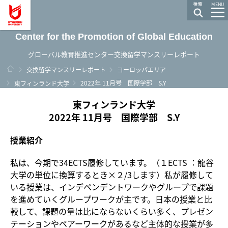
龍谷大学 You, Unlimited
MENU
Center for the Promotion of Global Education
グローバル教育推進センター交換留学マンスリーレポート
ホーム
交換留学マンスリーレポート
ヨーロッパエリア
2022年 11月号 国際学部 S.Y
東フィンランド大学
東フィンランド大学
2022年 11月号 国際学部 S.Y
授業紹介
私は、今期で34ECTS履修しています。（１ECTS ：龍谷
大学の単位に換算するとき×２/3します）私が履修して
いる授業は、インデペンデントワークやグループで課題
を進めていくグループワークが主です。日本の授業と比
較して、課題の量は比にならないくらい多く、プレゼン
テーションやペアーワークがあるなど主体的な授業が多