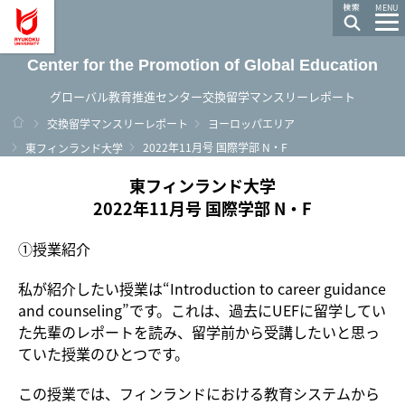
龍谷大学 You, Unlimited
MENU
Center for the Promotion of Global Education
グローバル教育推進センター交換留学マンスリーレポート
ホーム
交換留学マンスリーレポート
ヨーロッパエリア
2022年11月号 国際学部 N・F
東フィンランド大学
東フィンランド大学
2022年11月号 国際学部 N・F
①授業紹介
私が紹介したい授業は
“Introduction to career guidance
and counseling”
です。これは、過去に
UEF
に留学してい
た先輩のレポートを読み、留学前から受講したいと思っ
ていた授業のひとつです。
この授業では、フィンランドにおける教育システムから