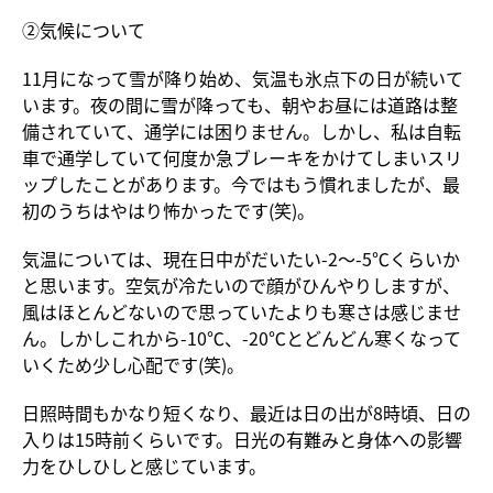
②気候について
11
月になって雪が降り始め、気温も氷点下の日が続いて
います。夜の間に雪が降っても、朝やお昼には道路は整
備されていて、通学には困りません。しかし、私は自転
車で通学していて何度か急ブレーキをかけてしまいスリ
ップしたことがあります。今ではもう慣れましたが、最
初のうちはやはり怖かったです
(
笑
)。
気温については、現在日中がだいたい
-2
〜
-5℃
くらいか
と思います。空気が冷たいので顔がひんやりしますが、
風はほとんどないので思っていたよりも寒さは感じませ
ん。しかしこれから
-10℃
、
-20℃
とどんどん寒くなって
いくため少し心配です
(
笑
)。
日照時間もかなり短くなり、最近は日の出が
8
時頃、日の
入りは
15
時前くらいです。日光の有難みと身体への影響
力をひしひしと感じています。