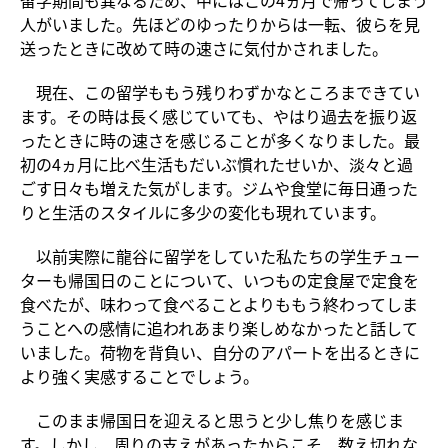
留学期間も異なるため、中にはこの4ヵ月で帰ってしまう
人がいました。先ほどのゆったりからは一転、彼らを見
送ったときに改めて時の速さに気付かされました。
現在、この留学ももう残りわずかなところまできてい
ます。その時は長く感じていても、やはり過去を振り返
ったときに時の速さを感じることが多くなりました。最
初の4ヵ月に比べ生活もだいぶ慣れたせいか、淡々と過
ごす日々も増えた気がします。ジムや食堂に毎日通った
りと生活のスタイルに多少の変化も現れています。
以前実際に龍谷に留学をしていた私たちの学生チュー
ターも帰国日のことについて、いつもの定食屋で定食を
食べたが、味わって食べることよりももう終わってしま
うことへの感情に追われあまり楽しめなかったと話して
いました。荷物を背負い、自分のアパートを出るときに
より強く実感することでしょう。
このまま帰国日を迎えると思うと少し焦りを感じま
す。しかし、周りの支えがあったからこそ、数え切れな