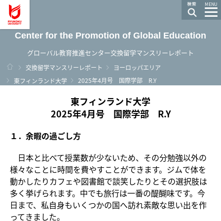
龍谷大学 You, Unlimited
MENU
Center for the Promotion of Global Education
グローバル教育推進センター交換留学マンスリーレポート
ホーム
交換留学マンスリーレポート
ヨーロッパエリア
2025年4月号 国際学部 R.Y
東フィンランド大学
東フィンランド大学
2025年4月号 国際学部 R.Y
１．余暇の過ごし方
日本と比べて授業数が少ないため、その分勉強以外の
様々なことに時間を費やすことができます。ジムで体を
動かしたりカフェや図書館で談笑したりとその選択肢は
多く挙げられます。中でも旅行は一番の醍醐味です。今
日まで、私自身もいくつかの国へ訪れ素敵な思い出を作
ってきました。