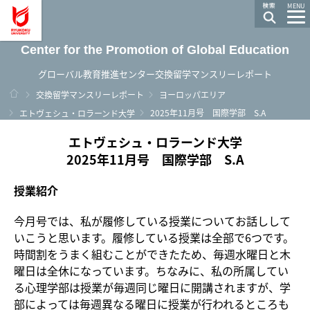
龍谷大学 You, Unlimited
MENU
Center for the Promotion of Global Education
グローバル教育推進センター交換留学マンスリーレポート
ホーム
交換留学マンスリーレポート
ヨーロッパエリア
2025年11月号 国際学部 S.A
エトヴェシュ・ロラーンド大学
エトヴェシュ・ロラーンド大学
2025年11月号 国際学部 S.A
授業紹介
今月号では、私が履修している授業についてお話しして
いこうと思います。履修している授業は全部で6つです。
時間割をうまく組むことができたため、毎週水曜日と木
曜日は全休になっています。ちなみに、私の所属してい
る心理学部は授業が毎週同じ曜日に開講されますが、学
部によっては毎週異なる曜日に授業が行われるところも