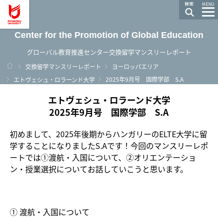
龍谷大学 You, Unlimited
MENU
Center for the Promotion of Global Education
グローバル教育推進センター交換留学マンスリーレポート
ホーム
交換留学マンスリーレポート
ヨーロッパエリア
2025年9月号 国際学部 S.A
エトヴェシュ・ロラーンド大学
エトヴェシュ・ロラーンド大学
2025年9月号 国際学部 S.A
初めまして、2025年後期からハンガリーのELTE大学に留
学することになりましたS.Aです！今回のマンスリーレポ
ートでは①渡航・入国について、②オリエンテーショ
ン・授業選択についてお話していこうと思います。
① 渡航・入国について