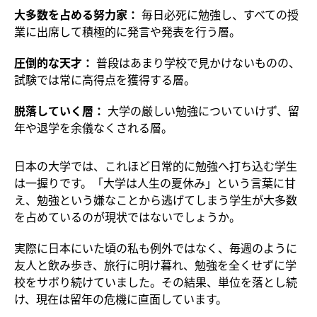
大多数を占める努力家：
毎日必死に勉強し、すべての授
業に出席して積極的に発言や発表を行う層。
圧倒的な天才：
普段はあまり学校で見かけないものの、
試験では常に高得点を獲得する層。
脱落していく層：
大学の厳しい勉強についていけず、留
年や退学を余儀なくされる層。
日本の大学では、これほど日常的に勉強へ打ち込む学生
は一握りです。「大学は人生の夏休み」という言葉に甘
え、勉強という嫌なことから逃げてしまう学生が大多数
を占めているのが現状ではないでしょうか。
実際に日本にいた頃の私も例外ではなく、毎週のように
友人と飲み歩き、旅行に明け暮れ、勉強を全くせずに学
校をサボり続けていました。その結果、単位を落とし続
け、現在は留年の危機に直面しています。