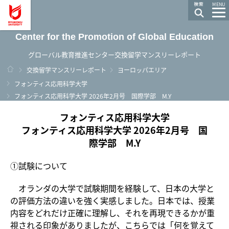
龍谷大学 You, Unlimited
MENU
Center for the Promotion of Global Education
グローバル教育推進センター交換留学マンスリーレポート
ホーム
交換留学マンスリーレポート
ヨーロッパエリア
フォンティス応用科学大学
フォンティス応用科学大学 2026年2月号 国際学部 M.Y
フォンティス応用科学大学
フォンティス応用科学大学 2026年2月号 国
際学部 M.Y
①試験について
オランダの大学で試験期間を経験して、日本の大学と
の評価方法の違いを強く実感しました。日本では、授業
内容をどれだけ正確に理解し、それを再現できるかが重
視される印象がありましたが、こちらでは「何を覚えて