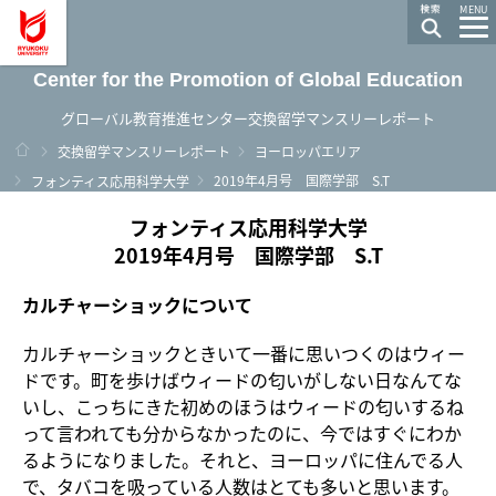
龍谷大学 You, Unlimited
MENU
Center for the Promotion of Global Education
グローバル教育推進センター交換留学マンスリーレポート
ホーム
交換留学マンスリーレポート
ヨーロッパエリア
2019年4月号 国際学部 S.T
フォンティス応用科学大学
フォンティス応用科学大学
2019年4月号 国際学部 S.T
カルチャーショックについて
カルチャーショックときいて一番に思いつくのはウィー
ドです。町を歩けばウィードの匂いがしない日なんてな
いし、こっちにきた初めのほうはウィードの匂いするね
って言われても分からなかったのに、今ではすぐにわか
るようになりました。それと、ヨーロッパに住んでる人
で、タバコを吸っている人数はとても多いと思います。