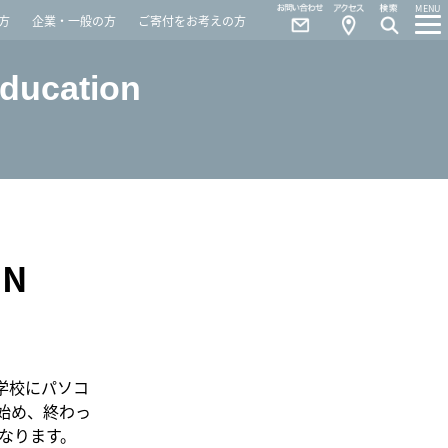
Contact
Access
MENU
方
企業・一般の方
ご寄付をお考えの方
Education
N
も学校にパソコ
始め、終わっ
なります。