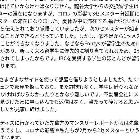
は出ていかなければなりません。龍谷大学からの交換留学生は
ターの滞在になりますが、コロナの影響で3セメスター分延期に
スターの滞在になりました。夏休み中に滞在する場所がないか
ら伝えられており覚悟していましたが、次のセメスターが始ま
ることができると思っていました。しかし、家不足から1セメ
ことができなくなりました。なぜならFontys が留学生のため
があり、新しく来る留学生に優先的に割り当てられるため、2
されてしまったからです。IBCを受講する学生のほとんどが留
ります。
ok やさまざまなサイトを使って部屋を借りようとしましたが、た
ェンで部屋を探しており、また詐欺も多く、学生は借りれなか
なければならなかったりとかなり難しいです。不動産会社にメ
見つけた家に申し込んでも返信はなく、当たって砕けろと思い
したが見事に砕けました。
ティスに行かれていた先輩方のマンスリーレポートからは先輩
うですし、コロナの影響や私たちが2月から2セメスターとい
思います。