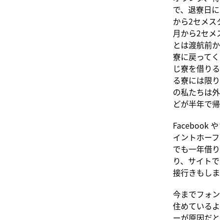
で、退寮日に
から2セメス
月から2セメ
とは渡航前か
寮に戻ってく
じ寮を借りる
る寮には限り
の私たちは外
どが半年で帰
Facebo
イントホーフ
でも一年借り
り、サイトで
接行きもしま
今までフォン
住めているよ
ーが原因だと