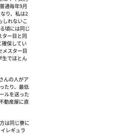
普通毎年9月
なり、私は2
もしれないこ
る頃には同じ
スター目と同
に確保してい
セメスター目
学生でほとん
くさんの人がア
ったり、最低
ールを送った
不動産屋に直
方は同じ寮に
うイレギュラ