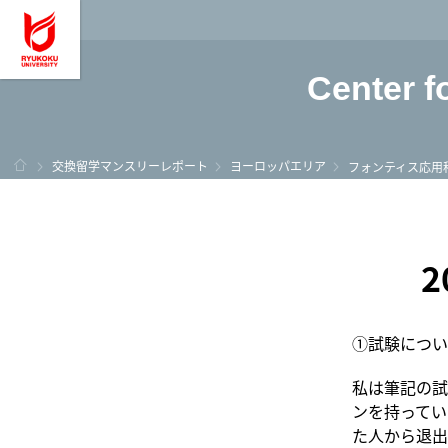
龍谷大学 You, Unl
Center f
ホーム
交換留学マンスリーレポート
ヨーロッパエリア
フォンティス応用
①試験につい
私は筆記の試験
ンを持ってい
た人から退出