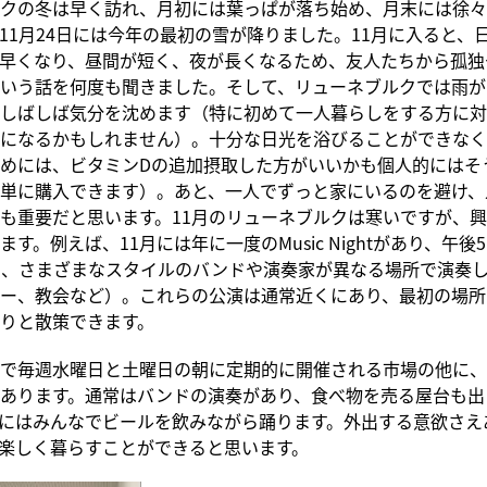
クの冬は早く訪れ、月初には葉っぱが落ち始め、月末には徐々
11月24日には今年の最初の雪が降りました。11月に入ると、
早くなり、昼間が短く、夜が長くなるため、友人たちから孤独
いう話を何度も聞きました。そして、リューネブルクでは雨が
しばしば気分を沈めます（特に初めて一人暮らしをする方に対
になるかもしれません）。十分な日光を浴びることができなく
めには、ビタミンDの追加摂取した方がいいかも個人的にはそ
単に購入できます）。あと、一人でずっと家にいるのを避け、
も重要だと思います。11月のリューネブルクは寒いですが、
す。例えば、11月には年に一度のMusic Nightがあり、午後
き、さまざまなスタイルのバンドや演奏家が異なる場所で演奏
ー、教会など）。これらの公演は通常近くにあり、最初の場所
りと散策できます。
で毎週水曜日と土曜日の朝に定期的に開催される市場の他に、
あります。通常はバンドの演奏があり、食べ物を売る屋台も出
にはみんなでビールを飲みながら踊ります。外出する意欲さえ
楽しく暮らすことができると思います。