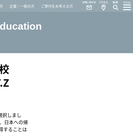
Contact
Access
MENU
方
企業・一般の方
ご寄付をお考えの方
Education
校
T.Z
を選択しまし
、日本への帰
取得することは