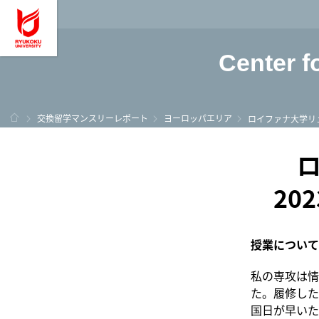
龍谷大学 You, Unl
Center f
ホーム
交換留学マンスリーレポート
ヨーロッパエリア
ロイファナ大学リ
20
授業について
私の専攻は情報
た。履修した
国日が早いた