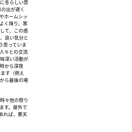
に冬らしい雰
日の出が遅く
やホームシッ
よく降り、寒
して、この感
、良い気分と
う思っていま
人々との交流
興味深い活動が
5時から深夜
します（例え
から最後の場
時々他の祭り
ます。屋外で
あれば、悪天