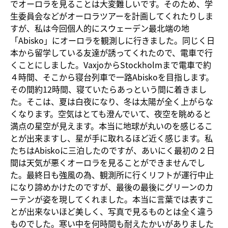
でオーロラを見ることは大変難しいです。そのため、学
生委員会などがオーロラツアーを計画してくれたりしま
すが、私は今回個人的にスウェーデン最北端の地
「Abisko」にオーロラを観測しに行きました。同じく日
本から留学している友達が誘ってくれたので、電車で行
くことにしました。VaxjoからStockholmまで電車で約
４時間、そこから寝台列車で一路Abiskoを目指します。
その間約12時間、寝ていたらあっという間に着きまし
た。そこは、夏は白夜になり、冬は太陽が全く上がらな
くなります。空気はとても澄んでいて、夜空を眺めると
満点の星空が見えます。本当に地球が丸いのを感じるこ
とが出来ますし、星が手に取れるほど近く感じます。私
たちはAbiskoに三泊したのですが、あいにく最初の２日
間は天気が悪くオーロラを見ることができませんでし
た。最終日も強風の為、観測所に行くリフトが運行中止
になり諦めかけたのですが、最後の最後にグリーンのカ
ーテンが姿を現してくれました。本当に言葉では表すこ
とが出来ないほど美しく、写真で見るものとは全く違う
ものでした。寒い中を何時間も耐えたかいがありました