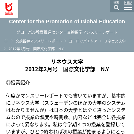
龍谷大学 You, Unlimited
MENU
Center for the Promotion of Global Education
グローバル教育推進センター交換留学マンスリーレポート
ホーム
交換留学マンスリーレポート
ヨーロッパエリア
リネウス大学
2012年2月号 国際文化学部 N.Y
リネウス大学
2012年2月号 国際文化学部 N.Y
◎授業紹介
何度かマンスリーレポートでも書いていますが、基本的
にリネウス大学（スウェーデンのほかの大学のシステム
はわかりませんが）は日本の大学とは全く違ったシステ
ムなので授業の頻度や時間数、内容などは完全に各授業
によって異なります。私は今学期４つの授業を登録して
いますが、ひとつ終われば次の授業が始まるようにとっ