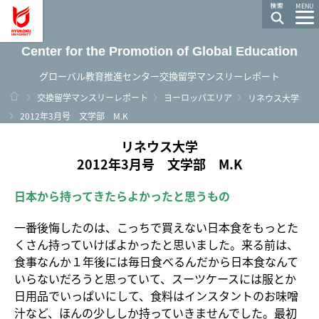
龍谷大学 You, Unlimited
MENU
Center for the Promotion of Global Education
グローバル教育推進センター交換留学マンスリーレポート
ホーム
交換留学マンスリーレポート
ヨーロッパエリア
リネウス大学
2012年3月号 文学部 M.K
リネウス大学
2012年3月号 文学部 M.K
日本から持ってきたらよかったと思うもの
一番後悔したのは、こっちで買えない日本食をもっとた
くさん持っていけばよかったと思いました。来る前は、
食事なんか１年後には毎日食べるんだから日本食なんて
いらないだろうと思っていて、スーツケースには服とか
日用品でいっぱいにして、食料はインスタントのお味噌
汁など、ほんの少ししか持っていきませんでした。最初