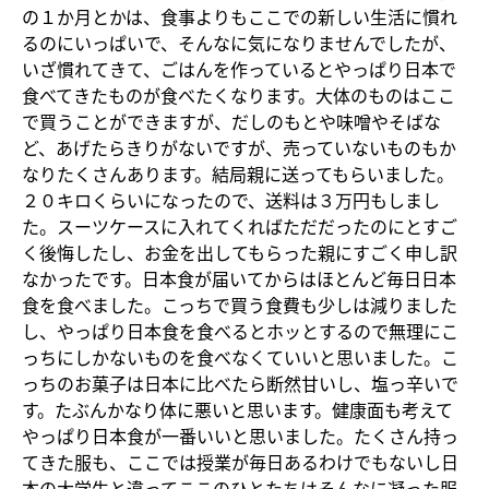
の１か月とかは、食事よりもここでの新しい生活に慣れ
るのにいっぱいで、そんなに気になりませんでしたが、
いざ慣れてきて、ごはんを作っているとやっぱり日本で
食べてきたものが食べたくなります。大体のものはここ
で買うことができますが、だしのもとや味噌やそばな
ど、あげたらきりがないですが、売っていないものもか
なりたくさんあります。結局親に送ってもらいました。
２０キロくらいになったので、送料は３万円もしまし
た。スーツケースに入れてくればただだったのにとすご
く後悔したし、お金を出してもらった親にすごく申し訳
なかったです。日本食が届いてからはほとんど毎日日本
食を食べました。こっちで買う食費も少しは減りました
し、やっぱり日本食を食べるとホッとするので無理にこ
っちにしかないものを食べなくていいと思いました。こ
っちのお菓子は日本に比べたら断然甘いし、塩っ辛いで
す。たぶんかなり体に悪いと思います。健康面も考えて
やっぱり日本食が一番いいと思いました。たくさん持っ
てきた服も、ここでは授業が毎日あるわけでもないし日
本の大学生と違ってここのひとたちはそんなに凝った服