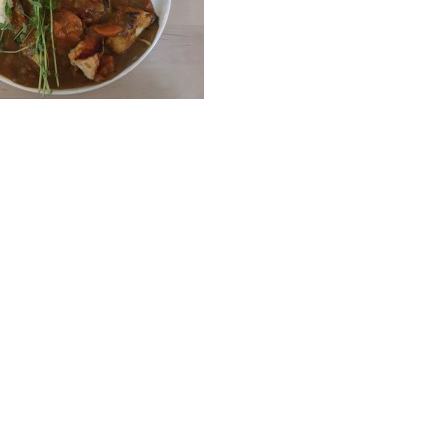
の
隣
町
ア
ル
ベ
ス
タ
に
日
本
人
の
方
が
経
営
し
て