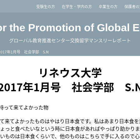
imited
受験生の方
在学生・学内の方
卒業生の方
保護者の
or the Promotion of Global 
グローバル教育推進センター交換留学マンスリーレポート
2017年1月号 社会学部 S.N
リネウス大学
2017年1月号 社会学部 S.
持って来てよかった物
て来てよかったものはやはり日本食です。私はあまり日本食を
ょっと食べたいなという時に日本食があればやっぱり助かりま
いものは日本食くらいで、他のものはこちらで手に入るので心