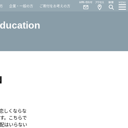
Contact
Access
MENU
方
企業・一般の方
ご寄付をお考えの方
Education
N
恋しくならな
す。こちらで
配はいらない