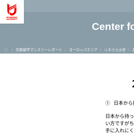
龍谷大学 You, Unl
Center f
ホーム
交換留学マンスリーレポート
ヨーロッパエリア
リネウス大学
① 日本から
日本から持っ
い方ですがち
手に入れにく