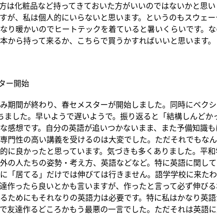
方は化粧品など持ってきておいた方がいいのではないかと思い
すが、私は個人的にいらないと思います。というのもスウェー
なり暖かいのでヒートテックを着ていると暑いくらいです。な
本から持って来るか、こちらで買うかすればいいと思います。
ター開始
み期間が終わり、春セメスターが開始しました。同時にベクシ
ちました。早いようで遅いようで。振り返ると「結構しんどか
な感想です。自分の英語が追いつかないまま、また予備知識も
専門性の高い講義を受けるのは大変でした。ただそれでもなん
的に良かったと思っています。気づきも多くありました。平和
外の人たちの姿勢・考え方、英語などなど。特に英語に関して
に「居てる」だけでは伸びては行きません。語学学校に来たわ
達作ったら良いとかも言いますが、作ったと言って必ず伸びる
るためにもそれなりの英語力は必要です。特に私はかなり英語
で友達作るどころかもう最悪の一言でした。ただそれは英語に