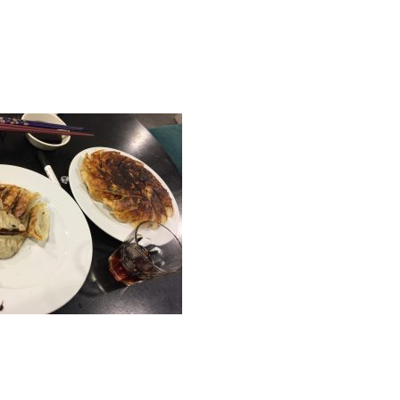
ー
で
し
た。
ダ
ウ
ン
タ
ウ
ン
に
あ
る
ア
ジ
ア
ン