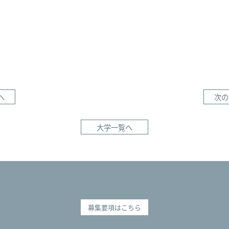
い
で
す。
へ
次の
大学一覧へ
募集要項はこちら