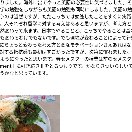
りました。海外に出てやっと英語の必要性に気づきました。そ
学の勉強をしながらも英語の勉強も同時にしました。英語の勉
うのは当然ですが、ただこっちでは勉強したことをすぐに実践
。人それぞれ留学に対する考えはあると思いますが、考え方と
然変わって来ます。日本でやることと、こっちでやることは基
も変わるわけでもないです。でも環境が変わることによって行
にちょっと変わった考え方と変なモチベーションさえあればな
対する抵抗感も最初はすごかったですが、次第に慣れました。
ようになったと思います。春セメスターの授業は前のセメスターの
elopmentⅠに引き続きⅡをとるつもりです。かなりきついらし
うかなと思っています。
ベ
ク
シ
ョ
ー