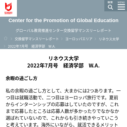
龍谷大学 You, Unlimited
MENU
Center for the Promotion of Global Education
グローバル教育推進センター交換留学マンスリーレポート
ホーム
交換留学マンスリーレポート
ヨーロッパエリア
リネウス大学
2022年7月号 経済学部 W.A.
リネウス大学
2022年7月号 経済学部 W.A.
余暇の過ごし方
私の余暇の過ごし方として、大まかには2つあります。一
つ目は就職活動で、二つ目はヨーロッパ旅行です。夏前
からインターンシップの応募はしていたのですが、これ
まで
応募したところは応募人数が多かったりでなかなか
選ばれていないので、これからも引き続きやっていこう
と考えています。海外にいながら、就活できるメリット