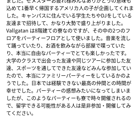
ました。セメスターお疲れ様みんなありがとうの意味も
込めて1番早く帰国するアメリカ人の子が企画してくれま
した。キャンパスに住んでいる学生たちやDJをしている
友達まで招待して、かなり大勢で盛り上がりました。
Vallgatan は8階建ての寮なのですが、その中の2つのフ
ロアをパーティーフロアとして使いました。音楽を流し
て踊っていたり、お酒を飲みながら部屋で喋っていた
り、本当に自由なパーティーでとても楽しかったです。
大学のクラスで出会った友達や同じツアーに参加した友
達、スポーツを通してできた友達などみんな参加してい
たので、本当にファミリーパーティーをしているかのよ
うでした。日本では経験できない最高の仲間との時間が
幸せでした。パーティーの感想みたいになってしまいま
したが、このようなパーティーも寮で時々開催されるの
で、留学できる可能性がある人は是非参加・開催してみ
てください。