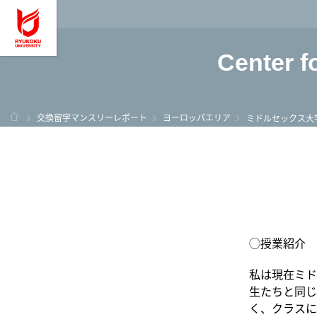
龍谷大学 You, Unl
Center f
ホーム
交換留学マンスリーレポート
ヨーロッパエリア
ミドルセックス大
◯授業紹介
私は現在ミドルセ
生たちと同じ
く、クラスに