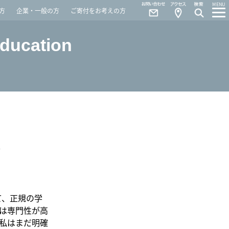
Contact
Access
MENU
方
企業・一般の方
ご寄付をお考えの方
Education
として、正規の学
は専門性が高
私はまだ明確