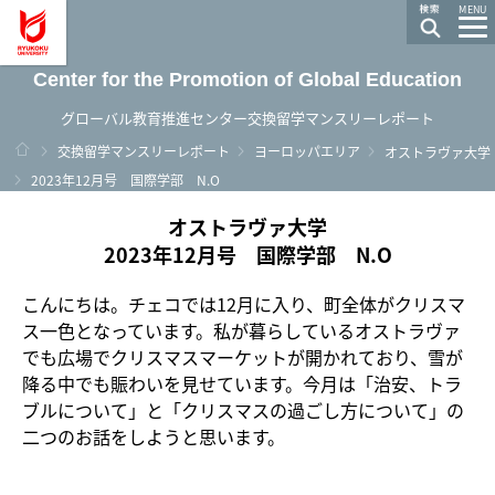
龍谷大学 You, Unlimited
MENU
Center for the Promotion of Global Education
グローバル教育推進センター交換留学マンスリーレポート
ホーム
交換留学マンスリーレポート
ヨーロッパエリア
オストラヴァ大学
2023年12月号 国際学部 N.O
オストラヴァ大学
2023年12月号 国際学部 N.O
こんにちは。チェコでは12月に入り、町全体がクリスマ
ス一色となっています。私が暮らしているオストラヴァ
でも広場でクリスマスマーケットが開かれており、雪が
降る中でも賑わいを見せています。今月は「治安、トラ
ブルについて」と「クリスマスの過ごし方について」の
二つのお話をしようと思います。