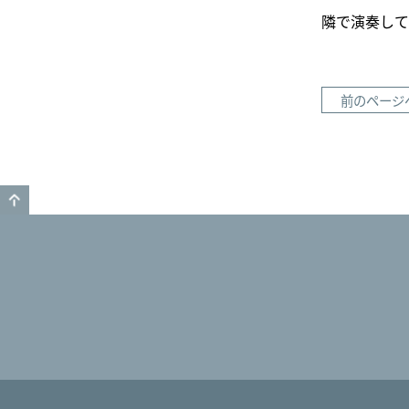
隣で演奏して
前のページ
GO TO TOP