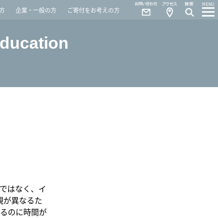
Contact
Access
MENU
方
企業・一般の方
ご寄付をお考えの方
Education
A
ではなく、イ
観が異なるた
るのに時間が