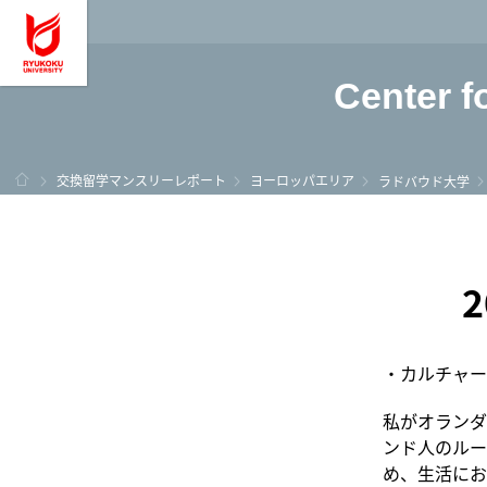
龍谷大学 You, Unl
Center f
ホーム
交換留学マンスリーレポート
ヨーロッパエリア
ラドバウド大学
・カルチャー
私がオランダ
ンド人のルー
め、生活にお