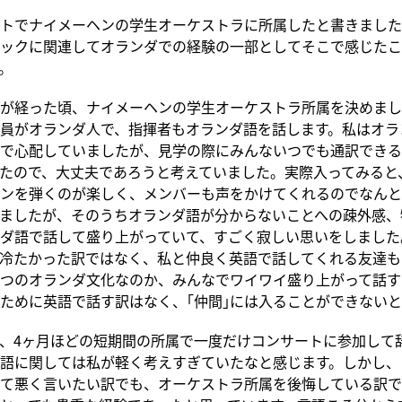
トでナイメーヘンの学生オーケストラに所属したと書きました
ックに関連してオランダでの経験の一部としてそこで感じたこ
。
が経った頃、ナイメーヘンの学生オーケストラ所属を決めまし
員がオランダ人で、指揮者もオランダ語を話します。私はオラ
で心配していましたが、見学の際にみんないつでも通訳できる
たので、大丈夫であろうと考えていました。実際入ってみると
ンを弾くのが楽しく、メンバーも声をかけてくれるのでなんと
ましたが、そのうちオランダ語が分からないことへの疎外感、
ダ語で話して盛り上がっていて、すごく寂しい思いをしました
冷たかった訳ではなく、私と仲良く英語で話してくれる友達も
つのオランダ文化なのか、みんなでワイワイ盛り上がって話す
ために英語で話す訳はなく、｢仲間｣には入ることができない
、4ヶ月ほどの短期間の所属で一度だけコンサートに参加して
語に関しては私が軽く考えすぎていたなと感じます。しかし、
て悪く言いたい訳でも、オーケストラ所属を後悔している訳で