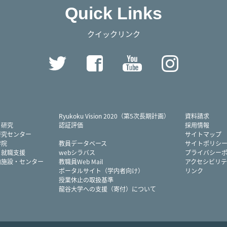
Quick Links
クイックリンク
Twitter
Facebook
YouTube
Instag
Ryukoku Vision 2020（第5次長期計画）
資料請求
・研究
認証評価
採用情報
研究センター
サイトマップ
学院
教員データベース
サイトポリシ
・就職支援
webシラバス
プライバシー
内施設・センター
教職員Web Mail
アクセシビリテ
ポータルサイト（学内者向け）
リンク
授業休止の取扱基準
龍谷大学への支援（寄付）について