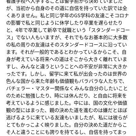
看護学校へ入学することは留学前から決めていました
が、当初から自身のその道に自信を持っていた訳では全
くありません。私と同じ学年のGS学科の友達こそコロナ
の影響で私と同じように休学したり卒業を遅らせたり
と、4年で卒業して新卒で就職という「スタンダードコー
ス」でない人もいますが、それでもなお基本的に大多数
の私の周りの友達はそのスタンダードコースに沿ってい
ます。それが一般的であるとわかっているからこそ、自
身が考えている将来への道はそこから大きく離れていま
すし、みんなと違うということへの不安が非常に大きか
ったです。しかし、留学に来て私が出会ったのは世界の
色んな国から来た年齢も価値観もバラバラな人たちで、
バチェラー・マスター関係なくみんな自分のしたいこと
のために勉強したり、時には休んだり、と自由に将来を
考えているように感じました。中には、国の文化や価値
観の型にはまった、親の決めた道を進むのは嫌だとほぼ
逃げるように来ている友達もいましたが、私には彼らが
とてもかっこよく映りました。自分の決めた道だからこ
そ人と違うことにも誇りを持てるし、自信を持ってまっ