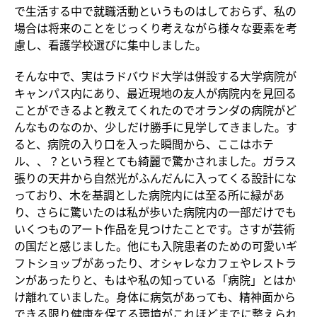
で生活する中で就職活動というものはしておらず、私の
場合は将来のことをじっくり考えながら様々な要素を考
慮し、看護学校選びに集中しました。
そんな中で、実はラドバウド大学は併設する大学病院が
キャンパス内にあり、最近現地の友人が病院内を見回る
ことができるよと教えてくれたのでオランダの病院がど
んなものなのか、少しだけ勝手に見学してきました。す
ると、病院の入り口を入った瞬間から、ここはホテ
ル、、？という程とても綺麗で驚かされました。ガラス
張りの天井から自然光がふんだんに入ってくる設計にな
っており、木を基調とした病院内には至る所に緑があ
り、さらに驚いたのは私が歩いた病院内の一部だけでも
いくつものアート作品を見つけたことです。さすが芸術
の国だと感じました。他にも入院患者のための可愛いギ
フトショップがあったり、オシャレなカフェやレストラ
ンがあったりと、もはや私の知っている「病院」とはか
け離れていました。身体に病気があっても、精神面から
できる限り健康を保てる環境がこれほどまでに整えられ