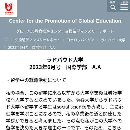
龍谷大学 You, Unlimited
MENU
Center for the Promotion of Global Education
グローバル教育推進センター交換留学マンスリーレポート
ホーム
交換留学マンスリーレポート
ヨーロッパエリア
ラドバウド大学
2023年6月号 国際学部 A.A
ラドバウド大学
2023年6月号 国際学部 A.A
・留学中の就職活動について
私の場合、この留学に来る以前から大学卒業後は看護学
校へ入学すると決めていました。龍谷大学からラドバウ
ド大学へ留学する学生はsocial scienceを専攻し、主に心
理学を学ぶことになるので、私の卒業後の道と関連した
学びができると考えました。その点も私がこの大学への
留学を決めた大きな理由の一つです。そのため、こちら