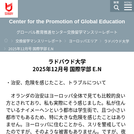
龍谷大学 You, Unlimited
MENU
Center for the Promotion of Global Education
グローバル教育推進センター交換留学マンスリーレポート
ホーム
交換留学マンスリーレポート
ヨーロッパエリア
ラドバウド大学
2025年12月号 国際学部 E.N
ラドバウド大学
2025年12月号 国際学部 E.N
・治安、危険を感じたこと、トラブルについて
オランダの治安はヨーロッパ全体で見ても比較的良い
方とされており、私も実際にそう感じました。私が住ん
でいるナイメーヘンという都市は学生街で、且つ小さい
都市でもあるため、特に大きな危険を感じたことはあり
ません。ヨーロッパに住むことから、スリを警戒してい
たのですが、そのような被害もありません。ですが、夜