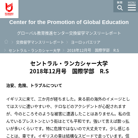
龍谷大学 You, Unlimited
MENU
Center for the Promotion of Global Education
グローバル教育推進センター交換留学マンスリーレポート
ホーム
交換留学マンスリーレポート
ヨーロッパエリア
2018年12月号 国際学部 R.S
セントラル・ランカシャー大学
セントラル・ランカシャー大学
2018年12月号 国際学部 R.S
治安、危険、トラブルについて
イギリスに来て、三か月が経ちました。来る前の海外のイメージとし
てはスリに遭いやすいや、
テロなどのアクシデントが心配されます
が、今のところそのような被害に遭遇したことはありません。私の住
んでいるプレストンという街はとても平和です。強いて言えば酔っ払
いが多いくらいです。特に危険ではないので大丈夫です。少し感じる
ことは、車です。イギリスの車は結構なスピードで走っています。信