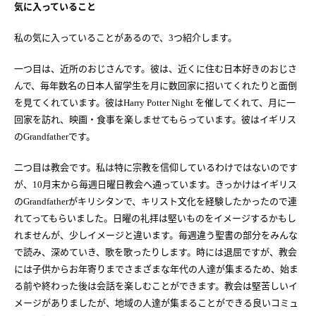
気に入っていること
私の気に入っていることがあるので、
つ紹介します。
3
一つ目は、近所のおじさんです。彼は、近くに住む日本好きのおじさ
んで、毎年数名の日本人留学生を月に数回家に招いてくれたりと面倒
を見てくれています。彼は
を催してくれて、月に一
Harry Potter
Night
回家を訪れ、映画・食事を楽しませてもらっています。彼はイギリス
の
です。
Grandfather
二つ目は教会です。私は特に宗教を信仰しているわけではないのです
が、
月末から毎週日曜日教会へ通っています。きっかけはイギリス
10
の
がキリシタンで、キリスト文化を経験したかったので連
Grandfather
れてってもらいました。日曜の礼拝は堅いものをイメージするかもし
れませんが、少しイメージと違います。毎週違う聖書の部分をみんな
で読み、深めていき、歌を歌ったりします。時には退屈ですが、教会
には子供からお年寄りまでさまざまな年代の人達が集まるため、始ま
る前や終わった後は会話を楽しむことができます。教会は堅苦しいイ
メージがありましたが、地域の人達が集まることができる良いコミュ