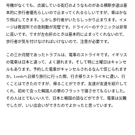
号機がなくても、点滅している街灯のようなものがある横断歩道は基
本的に歩行者優先らしいので止まってくれるらしいですが、車はかな
り飛ばしてきます。しかし歩行者がいたらしっかり止まります。イメ
ージは教習所での急制動が完璧です。ドライバーのテクニックは非常
に高いです。ですが左右折のときは基本的に止まってくれないので、
歩行者が気を付けなければいけないので、注意が必要です。
この三か月間であったトラブルは、電車のストライキです。イギリス
の電車は日本と違って、よく遅れます。そして特に土曜日はキャンセ
ルもあります。予約した電車がキャンセルされるなんて信じられます
か。
へ日帰り旅行に行った際、行き帰りストライキに遭い、行
Leeds
くことはできたのですが、帰ることができず、友達が友達を紹介して
くれ、初めて会った韓国人の寮のフラットで寝させてもらいました。
その人はとてもいい人で、日本と韓国の話などができて、電車は災難
でしたが、いい出会いができたのでよかったと思っています。