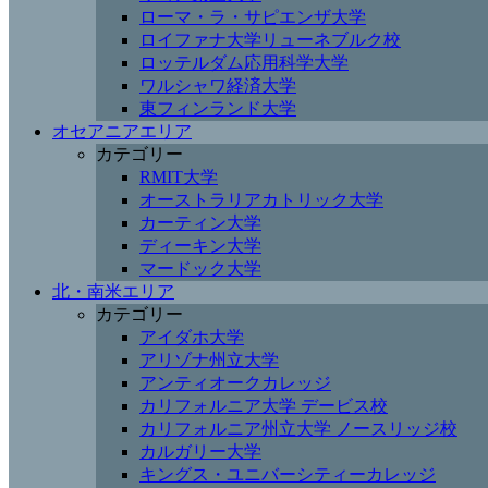
ローマ・ラ・サピエンザ大学
ロイファナ大学リューネブルク校
ロッテルダム応用科学大学
ワルシャワ経済大学
東フィンランド大学
オセアニアエリア
カテゴリー
RMIT大学
オーストラリアカトリック大学
カーティン大学
ディーキン大学
マードック大学
北・南米エリア
カテゴリー
アイダホ大学
アリゾナ州立大学
アンティオークカレッジ
カリフォルニア大学 デービス校
カリフォルニア州立大学 ノースリッジ校
カルガリー大学
キングス・ユニバーシティーカレッジ