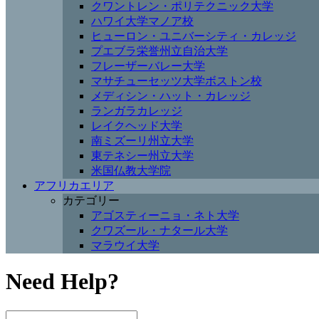
クワントレン・ポリテクニック大学
ハワイ大学マノア校
ヒューロン・ユニバーシティ・カレッジ
プエブラ栄誉州立自治大学
フレーザーバレー大学
マサチューセッツ大学ボストン校
メディシン・ハット・カレッジ
ランガラカレッジ
レイクヘッド大学
南ミズーリ州立大学
東テネシー州立大学
米国仏教大学院
アフリカエリア
カテゴリー
アゴスティーニョ・ネト大学
クワズール・ナタール大学
マラウイ大学
Need Help?