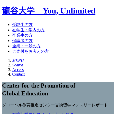
龍谷大学 You, Unlimited
受験生の方
在学生・学内の方
卒業生の方
保護者の方
企業・一般の方
ご寄付をお考えの方
MENU
Search
Access
Contact
Center for the Promotion of
Global Education
グローバル教育推進センター交換留学マンスリーレポート