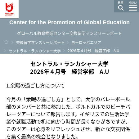
龍谷大学 You, Unlimited
MENU
Center for the Promotion of Global Education
グローバル教育推進センター交換留学マンスリーレポート
ホーム
交換留学マンスリーレポート
ヨーロッパエリア
2026年４月号 経営学部 A.U
セントラル・ランカシャー大学
セントラル・ランカシャー大学
2026年４月号 経営学部 A.U
1.余暇の過ごし方について
今月の「余暇の過ごし方」として、大学のバレーボール
部のメンバーと共に参加した、ポルトガルでのビーチバ
レーツアーについて報告します。イギリスでの生活は学
業や就職活動で机に向かう時間が長くなりがちですが、
このツアーは心身をリフレッシュさせ、新たな交友関係
を築く最高の機会となりました。