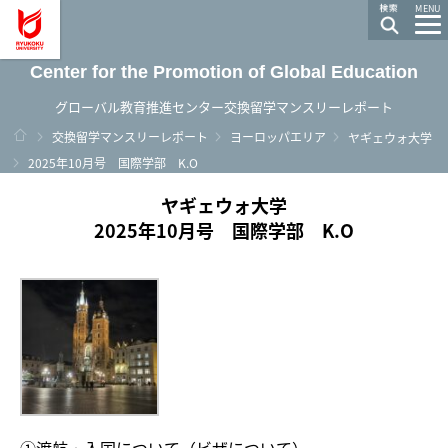
龍谷大学 You, Unlimited
MENU
Center for the Promotion of Global Education
グローバル教育推進センター交換留学マンスリーレポート
ホーム
交換留学マンスリーレポート
ヨーロッパエリア
ヤギェウォ大学
2025年10月号 国際学部 K.O
ヤギェウォ大学
2025年10月号 国際学部 K.O