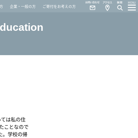
Contact
Access
MENU
方
企業・一般の方
ご寄付をお考えの方
Education
U
いては私の住
たことなので
た。学校の帰