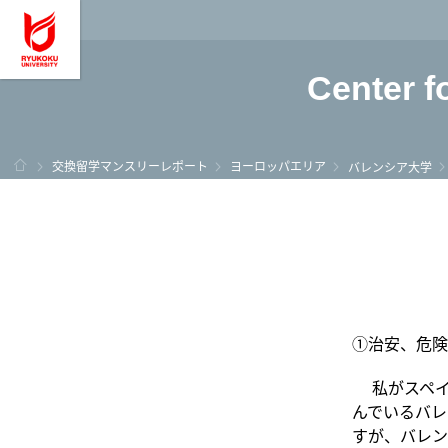
龍谷大学 You, Unl
Center f
ホーム
交換留学マンスリーレポート
ヨーロッパエリア
バレンシア大学
①治安、危険
私がスペイ
んでいるバレ
すが、バレン