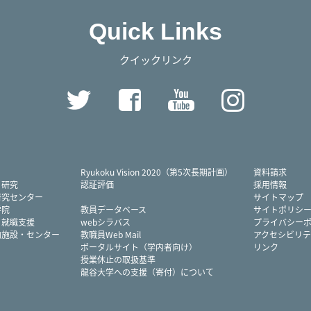
Quick Links
クイックリンク
Twitter
Facebook
YouTube
Instag
Ryukoku Vision 2020（第5次長期計画）
資料請求
・研究
認証評価
採用情報
研究センター
サイトマップ
学院
教員データベース
サイトポリシ
・就職支援
webシラバス
プライバシー
内施設・センター
教職員Web Mail
アクセシビリテ
ポータルサイト（学内者向け）
リンク
授業休止の取扱基準
龍谷大学への支援（寄付）について