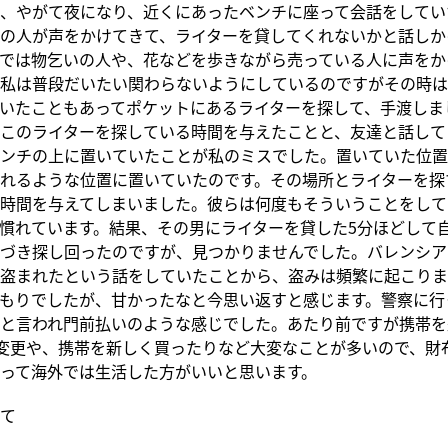
、やがて夜になり、近くにあったベンチに座って会話をしてい
の人が声をかけてきて、ライターを貸してくれないかと話しか
では物乞いの人や、花などを歩きながら売っている人に声をか
私は普段だいたい関わらないようにしているのですがその時は
いたこともあってポケットにあるライターを探して、手渡しま
このライターを探している時間を与えたことと、友達と話して
ンチの上に置いていたことが私のミスでした。置いていた位置
れるような位置に置いていたのです。その場所とライターを探
時間を与えてしまいました。彼らは何度もそういうことをして
慣れています。結果、その男にライターを貸した5分ほどして
づき探し回ったのですが、見つかりませんでした。バレンシア
盗まれたという話をしていたことから、盗みは頻繁に起こりま
もりでしたが、甘かったなと今思い返すと感じます。警察に行
と言われ門前払いのような感じでした。あたり前ですが携帯を
の変更や、携帯を新しく買ったりなど大変なことが多いので、財
って海外では生活した方がいいと思います。
て