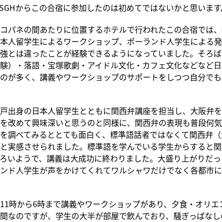
SGHからこの合宿に参加したのは初めてではないかと思います
コパネの間あたりに位置するホテルで行われたこの合宿では、
本人留学生によるワークショップ、ポーランド人学生による発
強とは違ったことが経験できるようになっていました。そろば
験）・落語・宝塚歌劇・アイドル文化・カフェ文化などなど日
のが多く、講義やワークショップのサポートをしつつ自分でも
戸出身の日本人留学生とともに関西弁講座を担当し、大阪弁を
を改めて興味深いと思うのと同様に、関西弁の表現も普段何気
を調べてみるととても面白く、標準語話者ではなくて関西弁（
と実感させられました。標準語を学んでいる学生からすると関
ろいようで、講義は大成功に終わりました。大盛り上がりだっ
ンド人学生が声をかけてくれてワルシャワだけでなく各都市に
11時から6時まで講義やワークショップがあり、夕食・オリエ
間なのですが、学生の大半が部屋で飲んでおり、騒ぎっぱなし