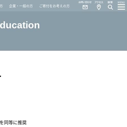
Contact
Access
MENU
方
企業・一般の方
ご寄付をお考えの方
Education
T
とを同等に推奨