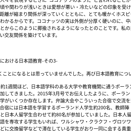
頃や関わりが浅いときは愛想が悪い・冷たいなどの印象を受け
距離が縮まり関係が深っていくとともに、とても暖かくホスピ
わかるからです。ココナッツの実は外側が分厚く硬いのに、中
とからこのように揶揄されるようになったとのことです。私の
い交友関係を築けています。
における日本語教育-その3-
くことになるとは思っていませんでした。再び日本語教育につ
の約1週間ほど、日本語学科のある大学や教育機関に通うポーラ
加してきました。2015年3月号でお伝えしたように、ポーラ
学がいくつか存在します。弁論大会やこういった合宿で交流を
合宿には日本語を学習するポーランド人学生約200名、教師陣
と日本人留学生合わせて約80名が参加していました。日本人
語を専攻する学生もいれば、ワルシャワ・クラクフ・ヴロツワ
どに交換留学などで滞在している学生がおり一同に会する貴重