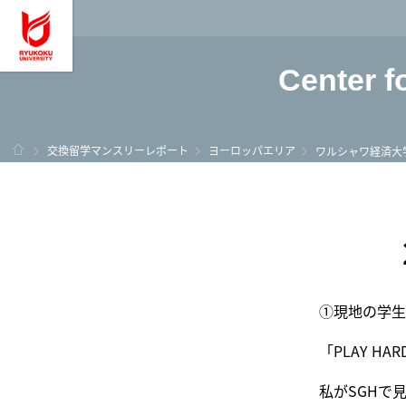
龍谷大学 You, Unl
Center f
ホーム
交換留学マンスリーレポート
ヨーロッパエリア
ワルシャワ経済大
①現地の学生
「PLAY HAR
私がSGHで