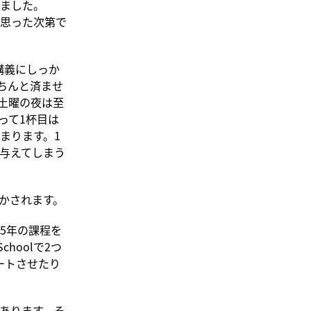
ました。
と思った次第で
講義にしっか
ちんと済ませ
土曜の夜は至
って1杯目は
まります。1
与えてしまう
かされます。
5年の課程を
choolで2つ
ートさせたり
あります。そ