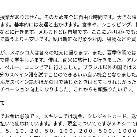
授業がありません。そのため完全に自由な時間です。大きな課
ます。基本的には友達と出かけます。食事や、ショッピング、
などに行きます。メルカドとは市場です。ここにいけば何でも
で買うよりも安いです。私は新鮮な野菜やお肉、果物などを買
が、メキシコ人は各々の地元に帰ります。また、夏季休暇では
で働く学生もいます。僕は、南米に旅行しに行きました。アル
、ペルー、コロンビアに行きました。ブラジル以外の国ではス
分のスペイン語を試すことのできるいい良い機会となりました
んだスペイン語がほかの国で通じたときはとてもうれしかった
チベーション向上になりました。これからも頑張りたいです。
て
でお金は必須です。メキシコでは現金、クレジットカード、送
払いで使われています。まず、現金についてですがメキシコで
、５、１０、２０、５０、１００、２００、５００、１０００