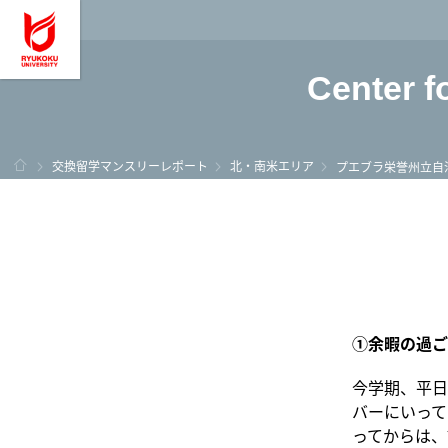
龍谷大学 You, Unl
Center f
ホーム
交換留学マンスリーレポート
北・南米エリア
プエブラ栄誉州立自
①余暇の過ご
今学期、平日
バーにいって
ってからは、