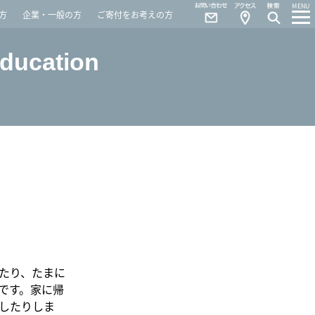
Contact
Access
MENU
方
企業・一般の方
ご寄付をお考えの方
Education
たり、たまに
です。家に帰
したりしま