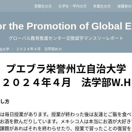
imited
受験生の方
在学生・学内の方
卒業生の方
保護者の
or the Promotion of Global 
グローバル教育推進センター交換留学マンスリーレポート
２０２４年４月 法学部W.H
治大学
プエブラ栄誉州立自治大学
２０２４年４月 法学部W.H
し方
は毎日授業があります。授業が終わった後は友達とご飯を食べ
お酒を飲んだりしています。メキシコ人は本当にお酒が大好き
課題があればそれを終わらせたり、授業で習ったことの復習を