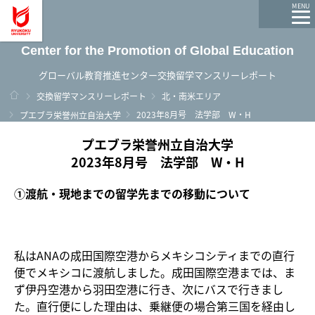
龍谷大学 You, Unlimited
MENU
Center for the Promotion of Global Education
グローバル教育推進センター交換留学マンスリーレポート
ホーム
交換留学マンスリーレポート
北・南米エリア
2023年8月号 法学部 W・H
プエブラ栄誉州立自治大学
プエブラ栄誉州立自治大学
2023年8月号 法学部 W・H
①渡航・現地までの留学先までの移動について
私はANAの成田国際空港からメキシコシティまでの直行
便でメキシコに渡航しました。成田国際空港までは、ま
ず伊丹空港から羽田空港に行き、次にバスで行きまし
た。直行便にした理由は、乗継便の場合第三国を経由し