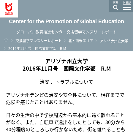
龍谷大学 You, Unlimited
MENU
Center for the Promotion of Global Education
グローバル教育推進センター交換留学マンスリーレポート
ホーム
交換留学マンスリーレポート
北・南米エリア
アリゾナ州立大学
2016年11月号 国際文化学部 R.M
アリゾナ州立大学
2016年11月号 国際文化学部 R.M
－治安 、トラブルについて－
アリゾナ州テンピの治安や安全性について、現在までで
危険を感じたことはありません。
日々の生活の中で学校周辺から基本的に遠く離れること
がなく、また、自転車で遠出をしたとしても、30分から
40分程度のところしか行かないため、街を離れることも