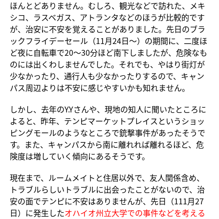
ほんとどありません。むしろ、観光などで訪れた、メキ
シコ、ラスベガス、アトランタなどのほうが比較的です
が、治安に不安を覚えることがありました。先日のブラ
ックフライデーセール（11月24日～）の期間に、二度ほ
ど夜に自転車で20～30分ほど南下しましたが、危険なも
のには出くわしませんでした。それでも、やはり街灯が
少なかったり、通行人も少なかったりするので、キャン
パス周辺よりは不安に感じやすいかも知れません。
しかし、去年のY.Yさんや、現地の知人に聞いたところに
よると、昨年、テンピマーケットプレイスというショッ
ピングモールのようなところで銃撃事件があったそうで
す。また、キャンパスから南に離れれば離れるほど、危
険度は増していく傾向にあるそうです。
現在まで、ルームメイトと住居以外で、友人関係含め、
トラブルらしいトラブルに出会ったことがないので、治
安の面でテンピに不安はありませんが、先日（111月27
日）に発生した
オハイオ州立大学での事件
などを考える