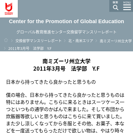
龍谷大学 You, Unlimited
MENU
Center for the Promotion of Global Education
グローバル教育推進センター交換留学マンスリーレポート
ホーム
交換留学マンスリーレポート
北・南米エリア
南ミズーリ州立大学
2011年3月号 法学部 Y.F
南ミズーリ州立大学
2011年3月号 法学部 Y.F
日本から持ってきたら良かったと思うもの
僕の場合、日本から持ってきたら良かったと思うものは
特にはありません。こちらに来るときはスーツケース一
つといつもの通学のかばんで来ました。そして布団から
炊飯器等欲しいと思うものはこちらに来て買いました。
また少し涼しくなってから冬服とその他、お菓子、本な
どを一度送ってもらっただけで欲しい物は、やはり時々