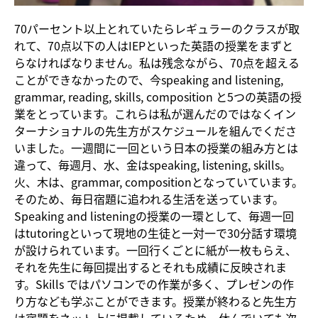
70パーセント以上とれていたらレギュラーのクラスが取
れて、70点以下の人はIEPといった英語の授業をまずと
らなければなりません。私は残念ながら、70点を超える
ことができなかったので、今speaking and listening,
grammar, reading, skills, composition と5つの英語の授
業をとっています。これらは私が選んだのではなくイン
ターナショナルの先生方がスケジュールを組んでくださ
いました。一週間に一回という日本の授業の組み方とは
違って、毎週月、水、金はspeaking, listening, skills。
火、木は、grammar, compositionとなっていています。
そのため、毎日宿題に追われる生活を送っています。
Speaking and listeningの授業の一環として、毎週一回
はtutoringといって現地の生徒と一対一で30分話す環境
が設けられています。一回行くごとに紙が一枚もらえ、
それを先生に毎回提出するとそれも成績に反映されま
す。Skills ではパソコンでの作業が多く、プレゼンの作
り方なども学ぶことができます。授業が終わると先生方
は宿題をネット上に掲載しているため、休んでいても次