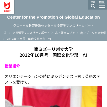
龍谷大学 You, Unlimited
MENU
Center for the Promotion of Global Education
グローバル教育推進センター交換留学マンスリーレポート
ホーム
交換留学マンスリーレポート
北・南米エリア
南ミズーリ州立大学
2012年10月号 国際文化学部 Y.I
南ミズーリ州立大学
2012年10月号 国際文化学部 Y.I
授業紹介
オリエンテーションの時にミシガンテスト言う英語のテ
ストを受けて、