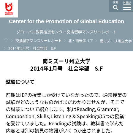
龍谷大学 You, Unlimited
MENU
Center for the Promotion of Global Education
グローバル教育推進センター交換留学マンスリーレポート
ホーム
交換留学マンスリーレポート
北・南米エリア
南ミズーリ州立大学
2014年1月号 社会学部 S.F
南ミズーリ州立大学
2014年1月号 社会学部 S.F
試験について
前期はIEPの授業しか受けていなかったので、通常授業の
試験がどのようなものかはまだわかりませんが、そこで
の試験について紹介します。私はReading, Grammar,
Composition, Skills, Listening & Speakingの5つの授業
を受けていました。Readingの試験は、教科書で学んだ
内容とは別の初見の物語がいくつか出されました。