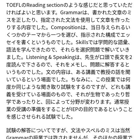
TOEFLのReading sectionのような感じだと思っていただ
ければよいと思います。Grammarは、書かれた文章のミ
スを正したり、指定された文法を使用して文章を作った
りする内容でした。Compositionは、当日与えられるい
くつかのテーマから一つを選び、指示された構成でエッ
セイを書くというものでした。Skillsでは学問的な語彙、
語法を学んできたので、それらを選択問題で解いていき
ました。Listening & Speakingは、先生が口頭で長文を2
度読んで下さるので、それをメモし、問題に解答すると
いうものでした。文の内容は、ある講義で教授の話を聞
いているという場面でした。ちなみに、この授業では何
度か同じような聞き取り試験をするのですが、どれも講
義を受けている場面のもので、それが生物であったり哲
学であったりと、回によって分野が変わります。通常授
業の受講の準備をすることがIEPの目的であるということ
を感じさせられる試験でした。
試験の解答についてですが、文法やスペルのミスは当然
Grammarの授業では許されませんが、そのほかの授業で