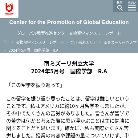
龍谷大学 You, Unlimited
MENU
Center for the Promotion of Global Education
グローバル教育推進センター交換留学マンスリーレポート
ホーム
交換留学マンスリーレポート
北・南米エリア
南ミズーリ州立大学
2024年5月号 国際学部 R.A
南ミズーリ州立大学
2024年5月号 国際学部 R.A
「この留学を振り返って」
この留学を振り返り思ったことは、留学は難しいという
ことです。私はアメリカに約10ヶ月留学をしましたが、
その中でたくさんの苦労がありました。皆さんが留学で
の苦労は何かと考えた際に思い浮かぶことは主に勉強に
関することだと思います。確かに、私も実際たくさん苦
労しました。授業の内容や課題の量についていけず、単