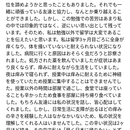
位を諦めようかと思ったこともありました。それでも一
緒に頑張っている友達と協力し、なんとか乗り越えるこ
とができました。しかし、この勉強での苦労はあまり私
の中では印象的ではなく、逆にいい思い出として残って
います。そのため、私は勉強以外で留学は大変であるこ
とを伝えたいと思います。私は留学3ヶ月目ごろに全身が
痒くなり、体を掻いていないと耐えられない状況になり
ました。病院に行くと原因はおそらく虫だろうと診察さ
れました。処方された薬を飲んでいましたが症状はあま
り良くならず、痒みに耐えながら生活をしていました。
夜は痒みで寝られず、授業中は痒みに耐えるために神経
を使っていたため授業に集中することはできませんでし
た。授業以外の時間は部屋で過ごし、食堂では座ってい
ることも辛かったため食事を部屋に持ち帰り食べていま
した。もちろん友達には私の状況を話し、皆心配はして
くれました。しかし、日常生活に支障が出るほどの痒み
の辛さを経験した人はなかなかいないため、私の状況を
理解してくれる人はいませんでした。この辛い状況は2ヶ
月ほど続き、その中で私は「早く日本に帰りたい」とず