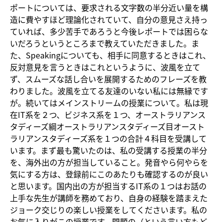
ポートについては、要求される文字数の半分近い量を構
造に費やすほど理論化されていて、自分の意見さえ持っ
ていれば、多少苦手であろうと今後レポートでは困らな
いだろうというところまで教えていただきました。ま
た、Speakingについても、相手に同意するときはこれ、
反対意見を言うときはこれというように、波風を立て
ず、スムーズな話し合いを展開するためのフレーズを教
わりました。波風を立てる友達のいない私には無縁です
が。続いてはメインストリームの授業について。私は現
在IT系を２つ、ビジネス系を１つ、オーストラリアンス
タディーズ綱オーストラリアンスタディーズ目オースト
ラリアンスタディーズ系を１つの合計４科目を受講して
います。まず最も驚いたのは、私の受講する授業の半分
を、海外出の方が担当していること。発音やら何やらを
気にする方は、登録前にこのあたりも確認するのが良い
と思います。国内出の方が担当するIT系の１つはお話の
上手な先生が講師を務めており、自身の経験を踏まえた
ジョーク交じりの楽しい授業をしてくださいます。私の
お気に入りがこの授業です。問題の（という言い方もど