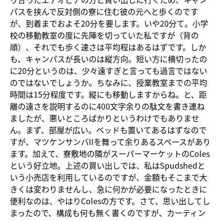
パスを挟んで反対側の寮に住む彼の元へと歩くのです
が、到着までおよそ20分を要します。いや20分て。小学
校の移動教室の度に先陣を切っていた私ですが（背の
順）、それでも歩く速さは平均程はあるはずです。しか
も、キャンパスが長いのは縦方向。短い方に横切ったの
に20分というのは、少々遠すぎと言っても過言ではない
のではないでしょうか。ちなみに、授業教室までの平均
時間は15分程度です。縦にも移動しますからね。と、距
離の遠さを説明するのに400文字余りの駄文を書き連ね
ましたが、悪いところばかりというわけでもありませ
ん。まず、部屋が広い。ベッドも置いてあるはずなので
すが、マツケンサンバIIを舞って余りあるスペースがあり
ます。加えて、寮敷地の隣がスーパーマーケットのColes
という好立地。上述の買い出しでは、私はSpudshedと
いう小売店を利用しているのですが、金額もそこまで大
きくは変わりませんし、急に何かが必要になったときに
便利なのは、やはりColesの方です。さて、思い出してし
まったので、構成も何も無く書くのですが、カーティン