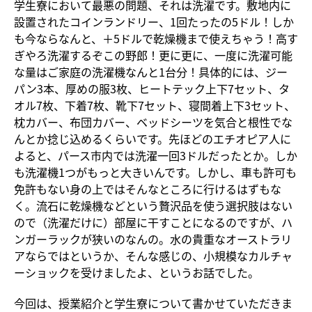
学生寮において最悪の問題、それは洗濯です。敷地内に
設置されたコインランドリー、1回たったの5ドル！しか
も今ならなんと、＋5ドルで乾燥機まで使えちゃう！高す
ぎやろ洗濯するぞこの野郎！更に更に、一度に洗濯可能
な量はご家庭の洗濯機なんと1台分！具体的には、ジー
パン3本、厚めの服3枚、ヒートテック上下7セット、タ
オル7枚、下着7枚、靴下7セット、寝間着上下3セット、
枕カバー、布団カバー、ベッドシーツを気合と根性でな
んとか捻じ込めるくらいです。先ほどのエチオピア人に
よると、パース市内では洗濯一回3ドルだったとか。しか
も洗濯機1つがもっと大きいんです。しかし、車も許可も
免許もない身の上ではそんなところに行けるはずもな
く。流石に乾燥機などという贅沢品を使う選択肢はない
ので（洗濯だけに）部屋に干すことになるのですが、ハ
ンガーラックが狭いのなんの。水の貴重なオーストラリ
アならではというか、そんな感じの、小規模なカルチャ
ーショックを受けましたよ、というお話でした。
今回は、授業紹介と学生寮について書かせていただきま