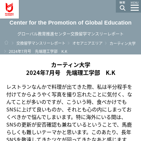
龍谷大学 You, Unlimited
MENU
Center for the Promotion of Global Education
グローバル教育推進センター交換留学マンスリーレポート
ホーム
交換留学マンスリーレポート
オセアニアエリア
カーティン大学
2024年7月号 先端理工学部 K.K
カーティン大学
2024年7月号 先端理工学部 K.K
レストランなんかで料理が出てきた際、私は半分程手を
付けてからようやく写真を撮り忘れたことに気付く、な
んてことが多いのですが、こういう時、食べかけでも
SNSに上げて良いものか、それとも心の内にしまってお
くべきかで悩んでしまいます。特に海外にいる間は、
SNSの更新が安否確認も兼ねているということで、馬鹿
らしくも難しいテーマかと思います。このあたり、長年
SNSを敬遠してきたツケが回ってきたなあと感じます