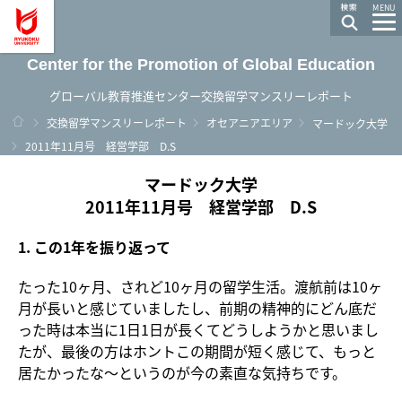
龍谷大学 You, Unlimited
MENU
Center for the Promotion of Global Education
グローバル教育推進センター交換留学マンスリーレポート
ホーム
交換留学マンスリーレポート
オセアニアエリア
マードック大学
2011年11月号 経営学部 D.S
マードック大学
2011年11月号 経営学部 D.S
1. この1年を振り返って
たった10ヶ月、されど10ヶ月の留学生活。渡航前は10ヶ
月が長いと感じていましたし、前期の精神的にどん底だ
った時は本当に1日1日が長くてどうしようかと思いまし
たが、最後の方はホントこの期間が短く感じて、もっと
居たかったな～というのが今の素直な気持ちです。