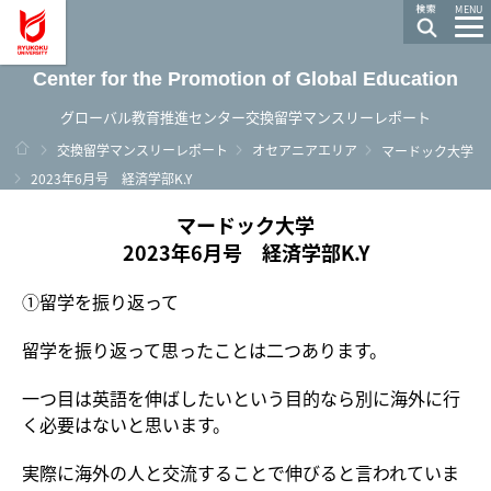
龍谷大学 You, Unlimited
MENU
Center for the Promotion of Global Education
グローバル教育推進センター交換留学マンスリーレポート
ホーム
交換留学マンスリーレポート
オセアニアエリア
マードック大学
2023年6月号 経済学部K.Y
マードック大学
2023年6月号 経済学部K.Y
①留学を振り返って
留学を振り返って思ったことは二つあります。
一つ目は英語を伸ばしたいという目的なら別に海外に行
く必要はないと思います。
実際に海外の人と交流することで伸びると言われていま