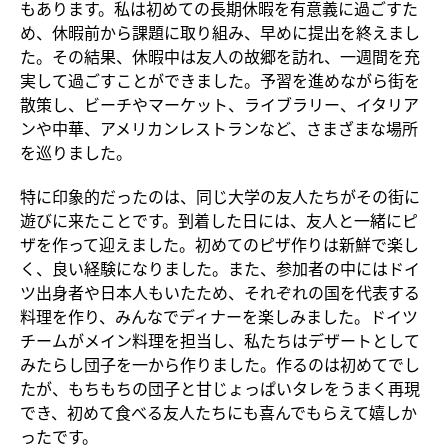
もあります。私は初めての長期休暇を有意義に過ごすた
め、休暇前から課題に取り組み、早めに提出を終えまし
た。その結果、休暇中は友人の故郷を訪れ、一週間を充
実して過ごすことができました。予習を進めながら街を
散策し、ビーチやマーケット、ライブラリー、イタリア
ンや中華、アメリカンレストランなど、さまざまな場所
を巡りました。
特に印象的だったのは、同じ大学の友人たちがその街に
遊びに来たことです。到着した日には、友人と一緒にピ
ザを作って迎えました。初めてのピザ作りは新鮮で楽し
く、良い経験になりました。また、参加者の中にはドイ
ツ出身者や日本人もいたため、それぞれの国を代表する
料理を作り、みんなでディナーを楽しみました。ドイツ
チームがメイン料理を担当し、私たちはデザートとして
みたらし団子を一から作りました。作るのは初めてでし
たが、もちもちの団子と甘じょっぱいタレをうまく再現
でき、初めて食べる友人たちにも喜んでもらえて嬉しか
ったです。