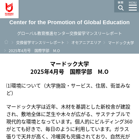
龍谷大学 You, Unlimited
MENU
Center for the Promotion of Global Education
グローバル教育推進センター交換留学マンスリーレポート
ホーム
交換留学マンスリーレポート
オセアニアエリア
マードック大学
2025年4月号 国際学部 M.O
マードック大学
2025年4月号 国際学部 M.O
⑴環境について（大学施設・サービス、住居、街並みな
ど）
マードック大学は近年、木材を基調とした新校舎が建設
され、敷地全体に芝生や木々が広がる、サステナブルで
現代的な環境となっています。個人的にビルディング360
がとても好きで、毎日のように利用しています。ガラス
張りで天井が高く、冷暖房も完備されており、自然光が